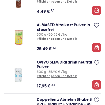
Pflichtangaben und Details
4,49
€
2, 3
ALMASED Vitalkost Pulver la
ctosefrei
500 g • 50,98 € / kg
Pflichtangaben und Details
25,49
€
2, 3
OVIVO SLIM Diätdrink neutral
Pulver
500 g • 35,90 € / kg
Pflichtangaben und Details
17,95
€
2, 3
Doppelherz Abnehm Shake S
oja + Joghurt + Vitamine + Mi