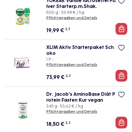
YOKEBE Vanille lactosefrei Pu
lver Starterp.m.Shak.
500 g • 39,98 € / kg
Pflichtangaben und Details
19,99
€
2, 3
XLIM Aktiv Starterpaket Sch
oko
1 P •
Pflichtangaben und Details
73,99
€
2, 3
Dr. Jacob's AminoBase Diät P
rotein Fasten Kur vegan
345 g • 53,62 € / kg
Pflichtangaben und Details
18,50
€
2, 3