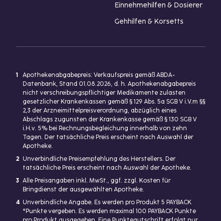
Einnehmehilfen & Dosierer
Gehhilfen & Korsetts
1
Apothekenabgabepreis: Verkaufspreis gemäß ABDA-
Datenbank, Stand 01.08.2026, d. h. Apothekenabgabepreis
nicht verschreibungspflichtiger Medikamente zulasten
gesetzlicher Krankenkassen gemäß § 129 Abs. 5a SGB V i.V.m §§
2,3 der Arzneimittelpreisverordnung, abzüglich eines
Abschlags zugunsten der Krankenkasse gemäß § 130 SGB V
i.H.v. 5% bei Rechnungsbegleichung innerhalb von zehn
Tagen. Der tatsächliche Preis erscheint nach Auswahl der
Apotheke.
2
Unverbindliche Preisempfehlung des Herstellers. Der
tatsächliche Preis erscheint nach Auswahl der Apotheke.
3
Alle Preisangaben inkl. MwSt., ggf. zzgl. Kosten für
Bringdienst der ausgewählten Apotheke.
4
Unverbindliche Angabe. Es werden pro Produkt 5 PAYBACK
°Punkte vergeben. Es werden maximal 100 PAYBACK Punkte
pro Produkt ausgegeben. Eine Punktegutschrift erfolgt nur