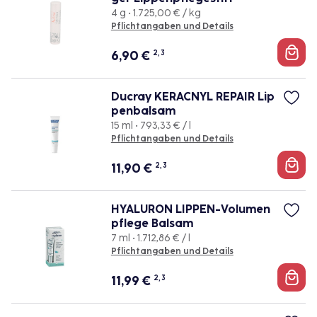
4 g • 1.725,00 € / kg
Pflichtangaben und Details
6,90
€
2, 3
Ducray KERACNYL REPAIR Lip
penbalsam
15 ml • 793,33 € / l
Pflichtangaben und Details
11,90
€
2, 3
HYALURON LIPPEN-Volumen
pflege Balsam
7 ml • 1.712,86 € / l
Pflichtangaben und Details
11,99
€
2, 3