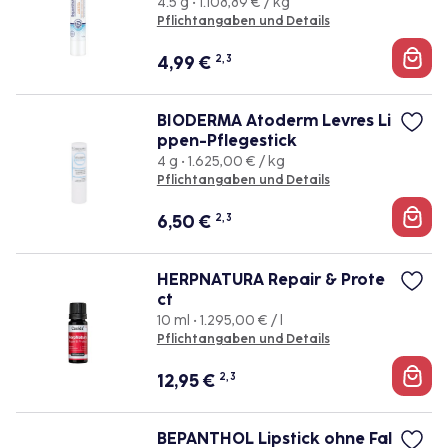
4.5 g • 1.108,89 € / kg
Pflichtangaben und Details
4,99
€
2, 3
BIODERMA Atoderm Levres Li
ppen-Pflegestick
4 g • 1.625,00 € / kg
Pflichtangaben und Details
6,50
€
2, 3
HERPNATURA Repair & Prote
ct
10 ml • 1.295,00 € / l
Pflichtangaben und Details
12,95
€
2, 3
BEPANTHOL Lipstick ohne Fal