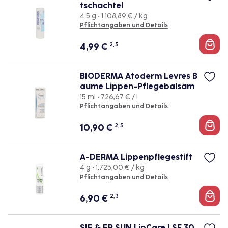
tschachtel
4.5 g • 1.108,89 € / kg
Pflichtangaben und Details
4,99
€
2, 3
BIODERMA Atoderm Levres B
aume Lippen-Pflegebalsam
15 ml • 726,67 € / l
Pflichtangaben und Details
10,90
€
2, 3
A-DERMA Lippenpflegestift
4 g • 1.725,00 € / kg
Pflichtangaben und Details
6,90
€
2, 3
SIE & ER SUN LipCare LSF 30