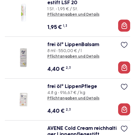
estift LSF 20
1 St. • 1,95 € / St.
Pflichtangaben und Details
1,95
€
1, 3
frei öl® LippenBalsam
8 ml • 550,00 € / l
Pflichtangaben und Details
4,40
€
2, 3
frei öl® LippenPflege
4.8 g • 916,67 € / kg
Pflichtangaben und Details
4,40
€
2, 3
AVENE Cold Cream reichhalti
ger Lippenpflegestift