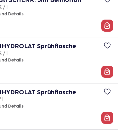
ATSCHENK. 5in1 Beinlotion
 / l
und Details
HYDROLAT Sprühflasche
 / l
und Details
HYDROLAT Sprühflasche
 l
und Details