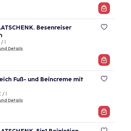
ATSCHENK. Besenreiser
m
/ l
und Details
ich Fuß- und Beincreme mit
 / l
und Details