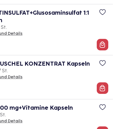
NSULFAT+Glusosaminsulfat 1:1
n
 St.
und Details
USCHEL KONZENTRAT Kapseln
/ St.
und Details
00 mg+Vitamine Kapseln
 St.
und Details