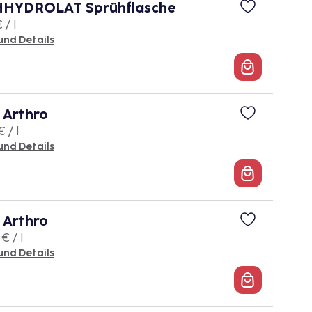
HYDROLAT Sprühflasche
 / l
und Details
Arthro
 / l
und Details
Arthro
€ / l
und Details