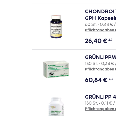
CHONDROITI
GPH Kapsel
60 St. • 0,44 € /
Pflichtangaben 
26,40
€
2, 3
GRÜNLIPPM
180 St. • 0,34 € 
Pflichtangaben 
60,84
€
2, 3
GRÜNLIPP 4
180 St. • 0,11 € /
Pflichtangaben 