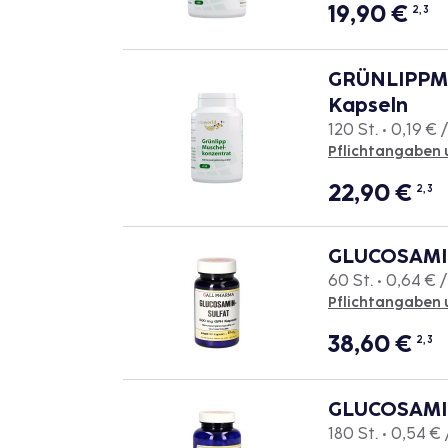
19,90
€
2, 3
GRÜNLIPPM
Kapseln
120 St. • 0,19 € /
Pflichtangaben 
22,90
€
2, 3
GLUCOSAMI
60 St. • 0,64 € /
Pflichtangaben 
38,60
€
2, 3
GLUCOSAMI
180 St. • 0,54 € 