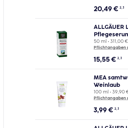
20,49
€
2, 3
ALLGÄUER L
Pflegeseru
50 ml • 311,00 € 
Pflichtangaben 
15,55
€
2, 3
MEA samtwe
Weinlaub
100 ml • 39,90 €
Pflichtangaben 
3,99
€
2, 3