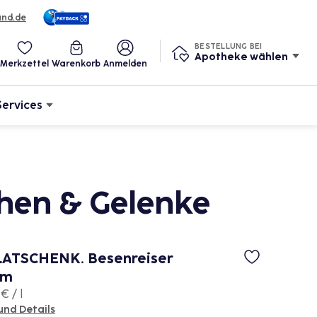
und.de
BESTELLUNG BEI
Apotheke wählen
Merkzettel
Warenkorb
Anmelden
Services
hen & Gelenke
ATSCHENK. Besenreiser
am
€ / l
und Details