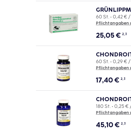
GRÜNLIPPM
60 St. • 0,42 € /
Pflichtangaben 
25,05
€
2, 3
CHONDROIT
60 St. • 0,29 € /
Pflichtangaben 
17,40
€
2, 3
CHONDROIT
180 St. • 0,25 € 
Pflichtangaben 
45,10
€
2, 3