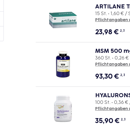
ARTILANE T
15 St. • 1,60 € / 
Pflichtangaben 
23,98
€
2, 3
MSM 500 mg
360 St. • 0,26 € 
Pflichtangaben 
93,30
€
2, 3
HYALURONSÄ
100 St. • 0,36 € 
Pflichtangaben 
35,90
€
2, 3