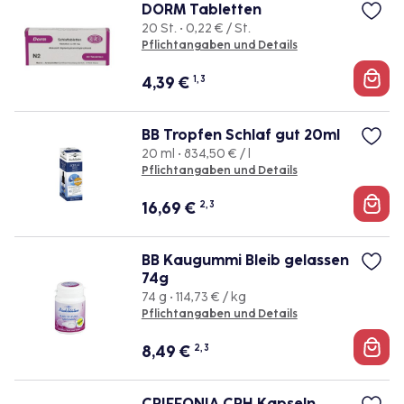
DORM Tabletten
20 St. • 0,22 € / St.
Pflichtangaben und Details
4,39
€
1, 3
BB Tropfen Schlaf gut 20ml
20 ml • 834,50 € / l
Pflichtangaben und Details
16,69
€
2, 3
BB Kaugummi Bleib gelassen
74g
74 g • 114,73 € / kg
Pflichtangaben und Details
8,49
€
2, 3
GRIFFONIA GPH Kapseln