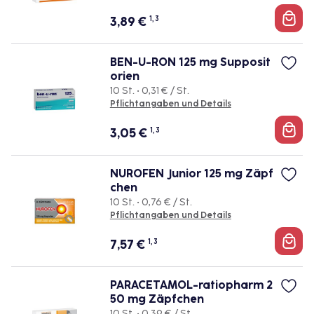
3,89
€
1, 3
BEN-U-RON 125 mg Supposit
orien
10 St. • 0,31 € / St.
Pflichtangaben und Details
3,05
€
1, 3
NUROFEN Junior 125 mg Zäpf
chen
10 St. • 0,76 € / St.
Pflichtangaben und Details
7,57
€
1, 3
PARACETAMOL-ratiopharm 2
50 mg Zäpfchen
10 St. • 0,39 € / St.