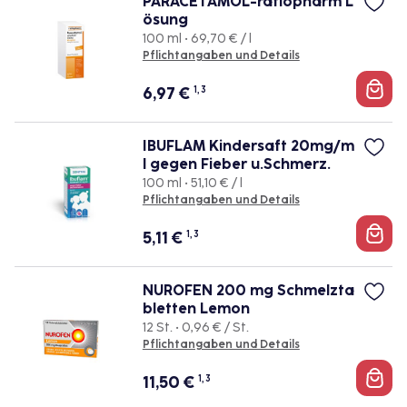
PARACETAMOL-ratiopharm L
ösung
100 ml • 69,70 € / l
Pflichtangaben und Details
6,97
€
1, 3
IBUFLAM Kindersaft 20mg/m
l gegen Fieber u.Schmerz.
100 ml • 51,10 € / l
Pflichtangaben und Details
5,11
€
1, 3
NUROFEN 200 mg Schmelzta
bletten Lemon
12 St. • 0,96 € / St.
Pflichtangaben und Details
11,50
€
1, 3