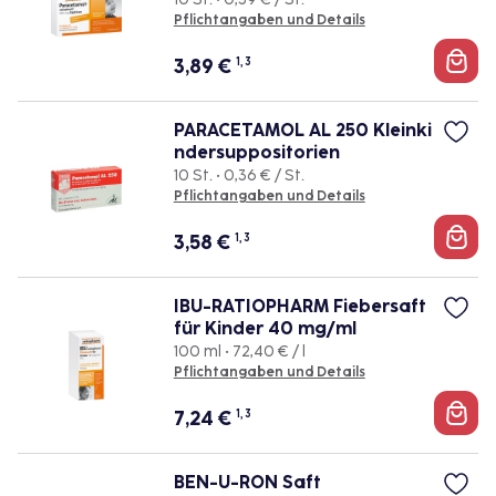
Pflichtangaben und Details
3,89
€
1, 3
PARACETAMOL AL 250 Kleinki
ndersuppositorien
10 St. • 0,36 € / St.
Pflichtangaben und Details
3,58
€
1, 3
IBU-RATIOPHARM Fiebersaft
für Kinder 40 mg/ml
100 ml • 72,40 € / l
Pflichtangaben und Details
7,24
€
1, 3
BEN-U-RON Saft