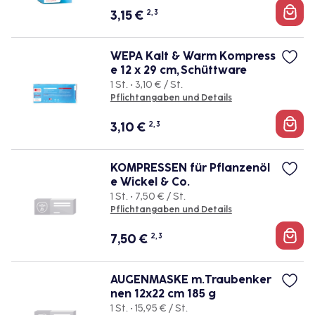
3,15
€
2, 3
WEPA Kalt & Warm Kompress
e 12 x 29 cm, Schüttware
1 St. • 3,10 € / St.
Pflichtangaben und Details
3,10
€
2, 3
KOMPRESSEN für Pflanzenöl
e Wickel & Co.
1 St. • 7,50 € / St.
Pflichtangaben und Details
7,50
€
2, 3
AUGENMASKE m.Traubenker
nen 12x22 cm 185 g
1 St. • 15,95 € / St.