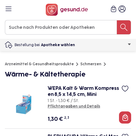
Bestellung bei
Apotheke wählen
Arzneimittel & Gesundheitsprodukte
Schmerzen
Wärme- & Kältetherapie
WEPA Kalt & Warm Kompress
en 8,5 x 14,5 cm, Mini
1 St. • 1,30 € / St.
Pflichtangaben und Details
1,30
€
2, 3