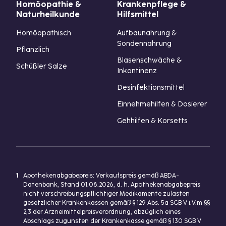
Homöopathie &
Krankenpflege &
Naturheilkunde
Hilfsmittel
Homöopathisch
Aufbaunahrung &
Sondennahrung
Pflanzlich
Blasenschwäche &
Schüßler Salze
Inkontinenz
Desinfektionsmittel
Einnehmehilfen & Dosierer
Gehhilfen & Korsetts
1
Apothekenabgabepreis: Verkaufspreis gemäß ABDA-
Datenbank, Stand 01.08.2026, d. h. Apothekenabgabepreis
nicht verschreibungspflichtiger Medikamente zulasten
gesetzlicher Krankenkassen gemäß § 129 Abs. 5a SGB V i.V.m §§
2,3 der Arzneimittelpreisverordnung, abzüglich eines
Abschlags zugunsten der Krankenkasse gemäß § 130 SGB V