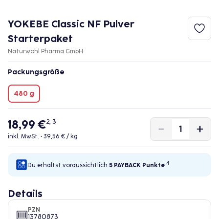
YOKEBE Classic NF Pulver
Starterpaket
Naturwohl Pharma GmbH
Packungsgröße
480 g
18,99 €
2, 3
inkl. MwSt. •
39,56 € / kg
4
Du erhältst voraussichtlich
5 PAYBACK
Punkte
Details
PZN
13780873