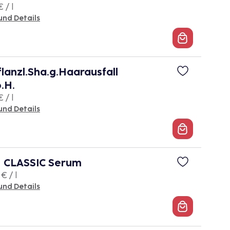
 / l
und Details
lanzl.Sha.g.Haarausfall
.H.
 / l
und Details
 CLASSIC Serum
€ / l
und Details