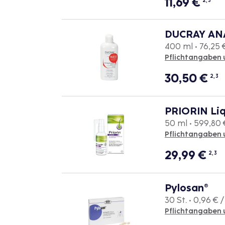
11,69
€
2, 3
DUCRAY ANA
400 ml • 76,25 €
Pflichtangaben 
30,50
€
2, 3
PRIORIN Li
50 ml • 599,80 €
Pflichtangaben 
29,99
€
2, 3
Pylosan®
30 St. • 0,96 € /
Pflichtangaben 