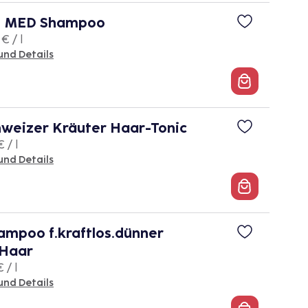
 MED Shampoo
€ / l
und Details
weizer Kräuter Haar-Tonic
 / l
und Details
mpoo f.kraftlos.dünner
Haar
 / l
und Details