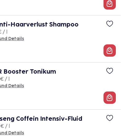
ti-Haarverlust Shampoo
 / l
und Details
 Booster Tonikum
€ / l
und Details
eng Coffein Intensiv-Fluid
€ / l
und Details