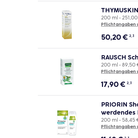
THYMUSKIN
200 ml • 251,00 
Pflichtangaben 
50,20
€
2, 3
RAUSCH Sch
200 ml • 89,50 €
Pflichtangaben 
17,90
€
2, 3
PRIORIN Sha
werdendes 
200 ml • 58,45 €
Pflichtangaben 