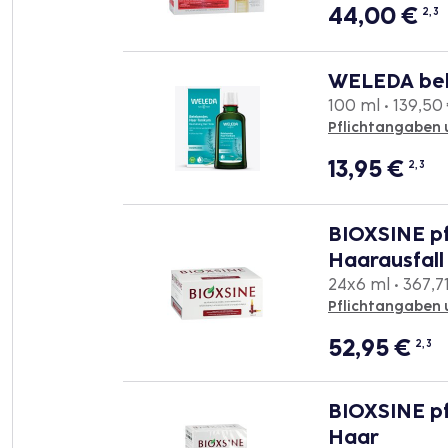
44,00
€
2, 3
WELEDA bel
100 ml • 139,50 
Pflichtangaben 
13,95
€
2, 3
BIOXSINE pf
Haarausfall
24x6 ml • 367,71
Pflichtangaben 
52,95
€
2, 3
BIOXSINE pf
Haar