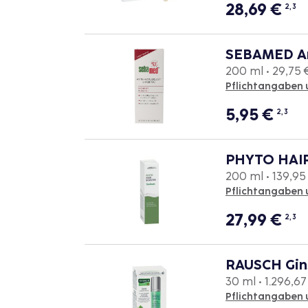
28,69
€
2, 3
SEBAMED An
200 ml • 29,75 €
Pflichtangaben 
5,95
€
2, 3
PHYTO HAIR
200 ml • 139,95 
Pflichtangaben 
27,99
€
2, 3
RAUSCH Gins
30 ml • 1.296,67 
Pflichtangaben 