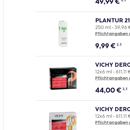
49,99
€
2, 3
PLANTUR 21
250 ml • 39,96 €
Pflichtangaben 
9,99
€
2, 3
VICHY DERC
12x6 ml • 611,11 €
Pflichtangaben 
44,00
€
2, 3
VICHY DERC
12x6 ml • 611,11 €
Pflichtangaben 