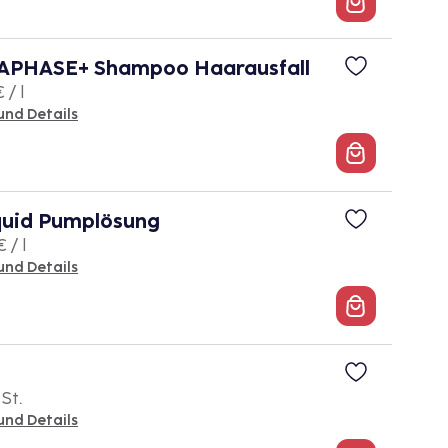
PHASE+ Shampoo Haarausfall
 / l
und Details
quid Pumplösung
 / l
und Details
 St.
und Details