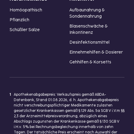
Homöopathisch
Aufbaunahrung &
Sondennahrung
Pflanzlich
Blasenschwäche &
Schüßler Salze
Inkontinenz
Desinfektionsmittel
Einnehmehilfen & Dosierer
Gehhilfen & Korsetts
1
Apothekenabgabepreis: Verkaufspreis gemäß ABDA-
Datenbank, Stand 01.08.2026, d. h. Apothekenabgabepreis
nicht verschreibungspflichtiger Medikamente zulasten
gesetzlicher Krankenkassen gemäß § 129 Abs. 5a SGB V i.V.m §§
2,3 der Arzneimittelpreisverordnung, abzüglich eines
Abschlags zugunsten der Krankenkasse gemäß § 130 SGB V
i.H.v. 5% bei Rechnungsbegleichung innerhalb von zehn
Tagen. Der tatsächliche Preis erscheint nach Auswahl der