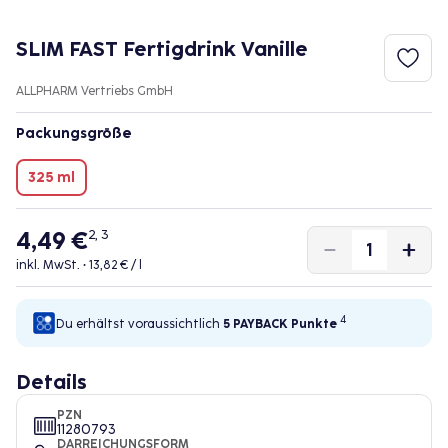
SLIM FAST Fertigdrink Vanille
ALLPHARM Vertriebs GmbH
Packungsgröße
325 ml
4,49 €
2, 3
inkl. MwSt. •
13,82 € / l
4
Du erhältst voraussichtlich
5 PAYBACK
Punkte
Details
PZN
11280793
DARREICHUNGSFORM