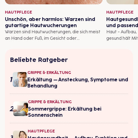
HAUTPFLEGE
HAUTPFLEGE
Unschön, aber harmlos: Warzen sind
Hautgesundh
gutartige Hautwucherungen
und passend
Warzen sind Hautwucherungen, die sich meist
Haut - Aufbau,
an Hand oder Fuß, im Gesicht oder
gesund hält Mi
Intimbereich bilden. Sie sind gutartig, müssen
eineinhalb bis
oftmals auch gar nicht behandelt werden. Wer
ist das größte 
aber eine Hautveränderung bei sich bemerkt,
eine Menge, te
Beliebte Ratgeber
sollte Ärztin oder Arzt aufsuchen, um
Funktionen. Mil
abzuklären, ob es sich um eine Warze oder
10.000 Bakter
GRIPPE & ERKÄLTUNG
eine andere Ursache handelt.
menschlichen K
Erkältung – Ansteckung, Symptome und
Krankheitserre
Behandlung
äußere Einflüs
reagiert das S
GRIPPE & ERKÄLTUNG
sichtbar. Es loh
Sommergrippe: Erkältung bei
pflegen. Für ei
Sonnenschein
die passende H
jederzeit gern
wenden.
HAUTPFLEGE