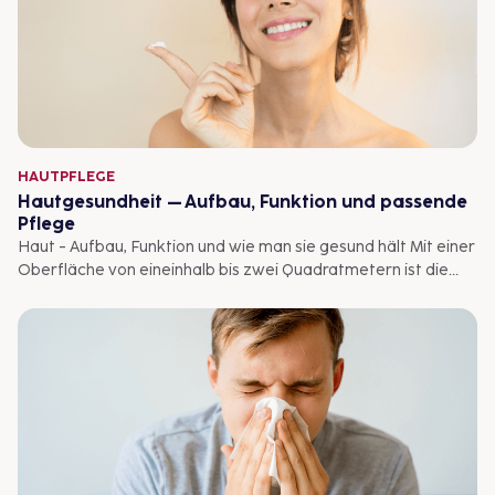
HAUTPFLEGE
Hautgesundheit – Aufbau, Funktion und passende
Pflege
Haut - Aufbau, Funktion und wie man sie gesund hält Mit einer
Oberfläche von eineinhalb bis zwei Quadratmetern ist die
Haut ist das größte Organ des Menschen. Sie erfüllt eine
Menge, teilweise lebenswichtiger, Funktionen. Milliarden von
Hautzellen und circa 10.000 Bakterienarten schützen den
menschlichen Körper beispielsweise vor Krankheitserregern
und UV-Strahlen. Auf äußere Einflüsse aber auch innere Vor-
gänge reagiert das Schutzorgan oft sehr sensibel und
sichtbar. Es lohnt sich, seine Haut gut zu pflegen. Für eine
individuelle Beratung rund um die passende Hautpflege
können Sie sich jederzeit gerne an Ihre Apotheke vor Ort