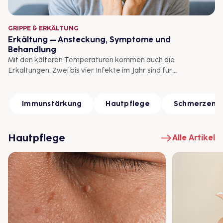
wenden.
GRIPPE & ERKÄLTUNG
Erkältung – Ansteckung, Symptome und
Behandlung
Mit den kälteren Temperaturen kommen auch die
Erkältungen. Zwei bis vier Infekte im Jahr sind für
Erwachsene normal. Kinder trifft es in der Regel noch
häufiger: Sechs bis zehn jährliche Erkältungen sind durchaus
im Rahmen. Woran man eine Erkältung erkennt, wie lange sie
Immunstärkung
Hautpflege
Schmerzen
dauert und was man tun kann, um deren Symptome zu
lindern.
Hautpflege
Alle Artikel