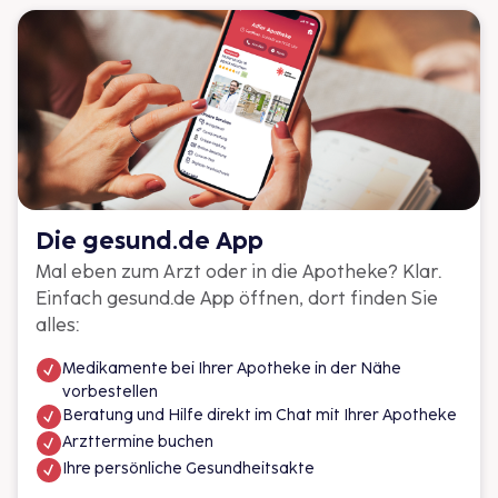
Ursache im Lebensstil hat: chronischer Stress.
Der Winter for
Trockene Heiz
weniger Sonne,
die ständige Ko
Bakterien in R
Infekte, Müdig
Die gesund.de App
Mal eben zum Arzt oder in die Apotheke? Klar.
Einfach gesund.de App öffnen, dort finden Sie
alles:
Medikamente bei Ihrer Apotheke in der Nähe
vorbestellen
Beratung und Hilfe direkt im Chat mit Ihrer Apotheke
Arzttermine buchen
Ihre persönliche Gesundheitsakte