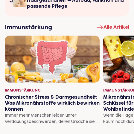
Hautgesundheit – Aufbau, Funktion und
passende Pflege
Immunstärkung
Alle Artikel
IMMUNSTÄRKUNG
IMMUNSTÄRKU
Chronischer Stress & Darmgesundheit:
Mikronährsto
Was Mikronährstoffe wirklich bewirken
Schlüssel fü
können
Wohlbefind
Immer mehr Menschen leiden unter
Wenn die Tage 
Verdauungsbeschwerden, deren Ursache sie
kaum noch dur
oft auf dem Teller suchen, aber meist die
Temperaturen si