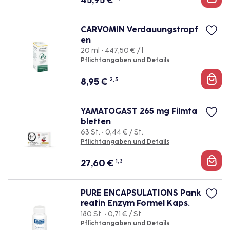
45,95
€
CARVOMIN Verdauungstropf
en
20 ml • 447,50 € / l
Pflichtangaben und Details
8,95
€
2, 3
YAMATOGAST 265 mg Filmta
bletten
63 St. • 0,44 € / St.
Pflichtangaben und Details
27,60
€
1, 3
PURE ENCAPSULATIONS Pank
reatin Enzym Formel Kaps.
180 St. • 0,71 € / St.
Pflichtangaben und Details