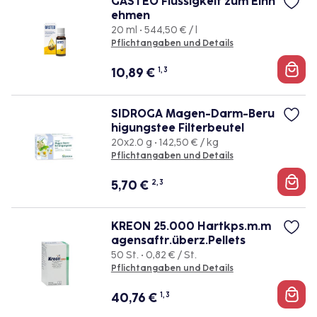
GASTEO Flüssigkeit zum Einn
ehmen
20 ml • 544,50 € / l
Pflichtangaben und Details
10,89
€
1, 3
SIDROGA Magen-Darm-Beru
higungstee Filterbeutel
20x2.0 g • 142,50 € / kg
Pflichtangaben und Details
5,70
€
2, 3
KREON 25.000 Hartkps.m.m
agensaftr.überz.Pellets
50 St. • 0,82 € / St.
Pflichtangaben und Details
40,76
€
1, 3