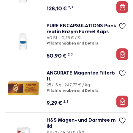
128,10
€
2, 3
PURE ENCAPSULATIONS Pank
reatin Enzym Formel Kaps.
60 St. • 0,85 € / St.
Pflichtangaben und Details
50,90
€
2, 3
ANGURATE Magentee Filterb
tl.
25x1.5 g • 247,73 € / kg
Pflichtangaben und Details
9,29
€
2, 3
H&S Magen- und Darmtee m
ild
100 g • 49,50 € / kg