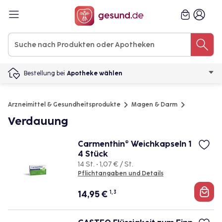
Bestellung bei
Apotheke wählen
Arzneimittel & Gesundheitsprodukte
Magen & Darm
Verdauung
Carmenthin® Weichkapseln 1
4 Stück
14 St. • 1,07 € / St.
Pflichtangaben und Details
14,95
€
1, 3