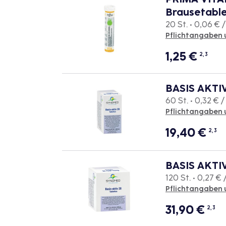
Brausetabl
20 St. • 0,06 € /
Pflichtangaben 
1,25
€
2, 3
BASIS AKTIV
60 St. • 0,32 € /
Pflichtangaben 
19,40
€
2, 3
BASIS AKTIV
120 St. • 0,27 € /
Pflichtangaben 
31,90
€
2, 3