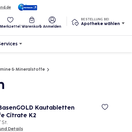
und.de
BESTELLUNG BEI
Apotheke wählen
Merkzettel
Warenkorb
Anmelden
Services
amine & Mineralstoffe
n
s BasenGOLD Kautabletten
fe Citrate K2
 St.
und Details