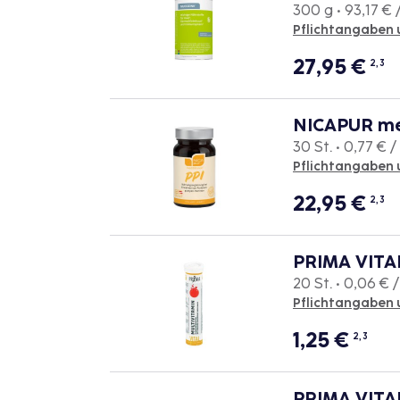
300 g • 93,17 € 
Pflichtangaben 
27,95
€
2, 3
NICAPUR me
30 St. • 0,77 € / 
Pflichtangaben 
22,95
€
2, 3
PRIMA VITAL
20 St. • 0,06 € /
Pflichtangaben 
1,25
€
2, 3
PRIMA VITAL