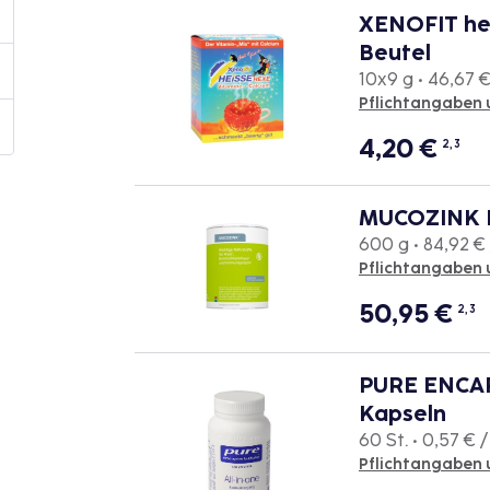
XENOFIT he
Beutel
10x9 g • 46,67 €
Pflichtangaben 
4,20
€
2, 3
MUCOZINK P
600 g • 84,92 € 
Pflichtangaben 
50,95
€
2, 3
PURE ENCAP
Kapseln
60 St. • 0,57 € /
Pflichtangaben 