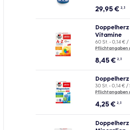
29,95
€
2, 3
Doppelherz
Vitamine
60 St. • 0,14 € / 
Pflichtangaben 
8,45
€
2, 3
Doppelherz
30 St. • 0,14 € / 
Pflichtangaben 
4,25
€
2, 3
Doppelherz 