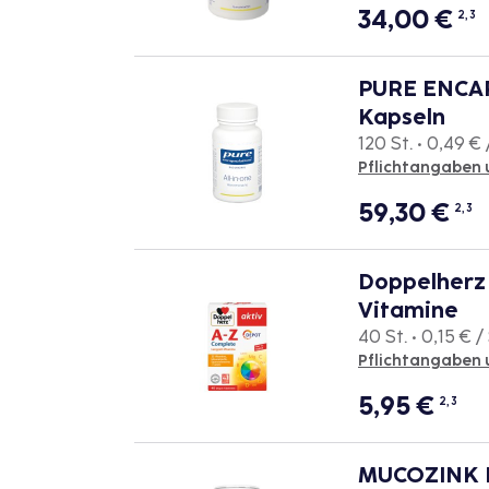
34,00
€
2, 3
PURE ENCAP
Kapseln
120 St. • 0,49 € 
Pflichtangaben 
59,30
€
2, 3
Doppelherz
Vitamine
40 St. • 0,15 € / 
Pflichtangaben 
5,95
€
2, 3
MUCOZINK P