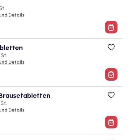
St.
und Details
bletten
 St.
und Details
rausetabletten
 St.
und Details