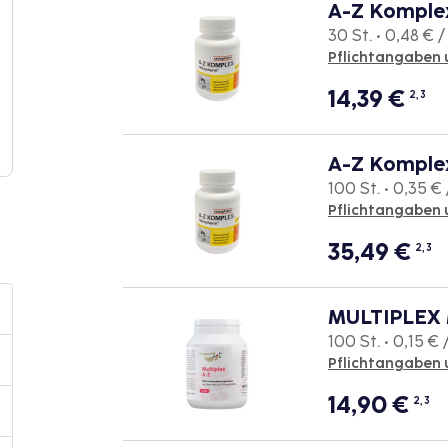
A-Z Komple
30 St. • 0,48 € /
Pflichtangaben 
14,39
€
2, 3
A-Z Komple
100 St. • 0,35 € 
Pflichtangaben 
35,49
€
2, 3
MULTIPLEX M
100 St. • 0,15 € /
Pflichtangaben 
14,90
€
2, 3