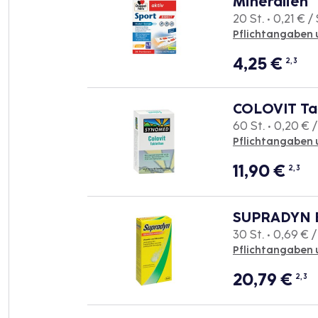
Mineralien
20 St. • 0,21 € / 
Pflichtangaben 
4,25
€
2, 3
COLOVIT Ta
60 St. • 0,20 € /
Pflichtangaben 
11,90
€
2, 3
SUPRADYN B
30 St. • 0,69 € /
Pflichtangaben 
20,79
€
2, 3