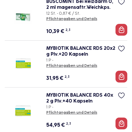
BUSCOMINT bei Reizdarm 0,
2 ml magensaftr.Weichkps.
12 St. • 0,87 € / St.
Pflichtangaben und Details
10,39
€
2, 3
MYBIOTIK BALANCE RDS 20x2
g Plv.+20 Kapseln
1 P •
Pflichtangaben und Details
31,95
€
2, 3
MYBIOTIK BALANCE RDS 40x
2 g Plv.+40 Kapseln
1 P •
Pflichtangaben und Details
54,95
€
2, 3