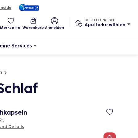
und.de
BESTELLUNG BEI
Apotheke wählen
Merkzettel
Warenkorb
Anmelden
eine Services
ch
Schlaf
hkapseln
St.
und Details