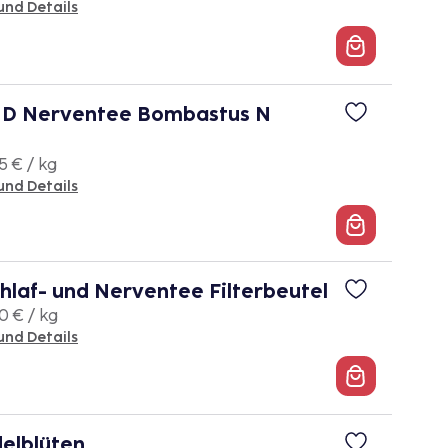
und Details
D Nerventee Bombastus N
5 € / kg
und Details
laf- und Nerventee Filterbeutel
0 € / kg
und Details
elblüten