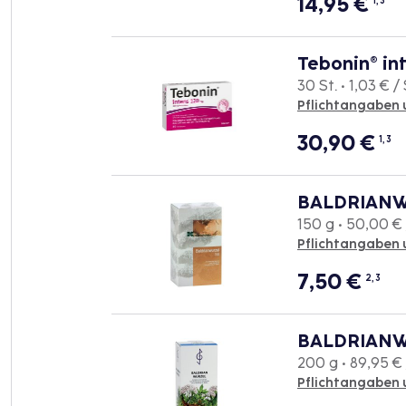
14,95
€
1, 3
Tebonin® in
30 St. • 1,03 € / 
Pflichtangaben 
30,90
€
1, 3
BALDRIANW
150 g • 50,00 € 
Pflichtangaben 
7,50
€
2, 3
BALDRIANW
200 g • 89,95 € 
Pflichtangaben 