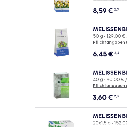
8,59
€
2, 3
MELISSENB
50 g • 129,00 € 
Pflichtangaben 
6,45
€
2, 3
MELISSENBL
40 g • 90,00 € 
Pflichtangaben 
3,60
€
2, 3
MELISSENBL
20x1.5 g • 152,0