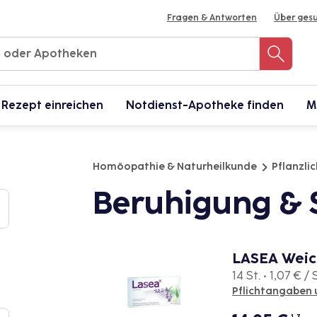
Fragen & Antworten
Über ges
Rezept einreichen
Notdienst-Apotheke finden
M
Homöopathie & Naturheilkunde
Pflanzli
Beruhigung & 
LASEA Weic
14 St. • 1,07 € / 
Pflichtangaben 