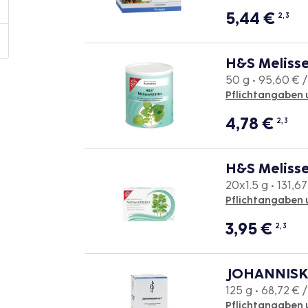
5,44
€
2, 3
H&S Melisse
50 g • 95,60 € /
Pflichtangaben 
4,78
€
2, 3
H&S Melisse
20x1.5 g • 131,67
Pflichtangaben 
3,95
€
2, 3
JOHANNISK
125 g • 68,72 € 
Pflichtangaben 