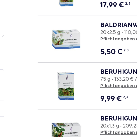
17,99
€
2, 3
BALDRIANWU
20x2.5 g • 110,0
Pflichtangaben 
5,50
€
2, 3
BERUHIGUN
75 g • 133,20 € 
Pflichtangaben 
9,99
€
2, 3
BERUHIGUNG
20x1.3 g • 209,2
Pflichtangaben 