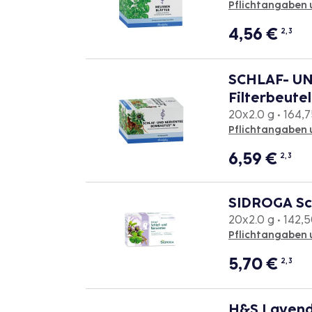
Pflichtangaben 
4,56
€
2, 3
SCHLAF- UN
Filterbeutel
20x2.0 g • 164,7
Pflichtangaben 
6,59
€
2, 3
SIDROGA Sch
20x2.0 g • 142,5
Pflichtangaben 
5,70
€
2, 3
H&S Lavend