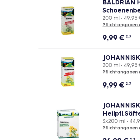
BALDRIAN 
Schoenenbe
200 ml • 49,95 €
Pflichtangaben 
9,99
€
2, 3
JOHANNISK
200 ml • 49,95 €
Pflichtangaben 
9,99
€
2, 3
JOHANNISK
Heilpfl.Säft
3x200 ml • 44,98
Pflichtangaben 
2, 3