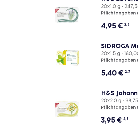
20x1.0 g • 247,5
Pflichtangaben 
4,95
€
2, 3
SIDROGA Mel
20x1.5 g • 180,0
Pflichtangaben 
5,40
€
2, 3
H&S Johann
20x2.0 g • 98,75
Pflichtangaben 
3,95
€
2, 3