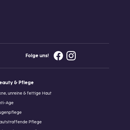
Folge uns!
eauty & Pflege
kne, unreine & fettige Haut
nti-Age
ugenpflege
autstraffende Pflege