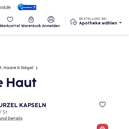
und.de
eine Services
BESTELLUNG BEI
Apotheke wählen
Merkzettel
Warenkorb
Anmelden
t, Haare & Nägel
e Haut
URZEL KAPSELN
/ St.
und Details