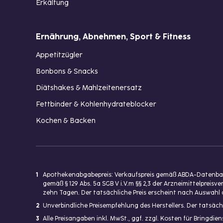
Erkältung
Ernährung, Abnehmen, Sport & Fitness
Appetitzügler
Bonbons & Snacks
Diätshakes & Mahlzeitenersatz
Fettbinder & Kohlenhydrateblocker
Kochen & Backen
1
Apothekenabgabepreis: Verkaufspreis gemäß ABDA-Datenbank
gemäß § 129 Abs. 5a SGB V i.V.m §§ 2,3 der Arzneimittelpre
zehn Tagen. Der tatsächliche Preis erscheint nach Auswahl 
2
Unverbindliche Preisempfehlung des Herstellers. Der tatsäch
3
Alle Preisangaben inkl. MwSt., ggf. zzgl. Kosten für Bringdi