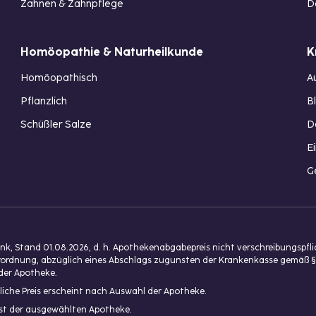
Zahnen & Zahnpflege
D
Homöopathie & Naturheilkunde
K
Homöopathisch
A
Pflanzlich
B
Schüßler Salze
D
E
G
, Stand 01.08.2026, d. h. Apothekenabgabepreis nicht verschreibungspfl
isverordnung, abzüglich eines Abschlags zugunsten der Krankenkasse gemäß §
der Apotheke.
liche Preis erscheint nach Auswahl der Apotheke.
enst der ausgewählten Apotheke.