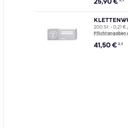
25,90
€
2, 3
KLETTENW
200 St. • 0,21 € 
Pflichtangaben 
41,50
€
2, 3