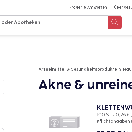
Fragen & Antworten
Über ges
Rezept einreichen
Notdienst-Apotheke finden
M
Arzneimittel & Gesundheitsprodukte
Hau
Akne & unrein
KLETTENW
100 St. • 0,26 € 
Pflichtangaben 