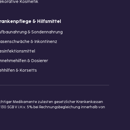
ekorative Kosmetik
rankenpflege & Hilfsmittel
ufbaunahrung & Sondennahrung
lasenschwäche & Inkontinenz
esinfektionsmittel
innehmehilfen & Dosierer
ehhilfen & Korsetts
ichtiger Medikamente zulasten gesetzlicher Krankenkassen
 130 SGB V i.H.v. 5% bei Rechnungsbegleichung innerhalb von