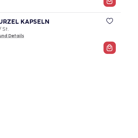
URZEL KAPSELN
/ St.
und Details