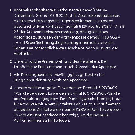
1
Apothekenabgabepreis: Verkaufspreis gemäß ABDA-
Datenbank, Stand 01.08.2026, d. h. Apothekenabgabepreis
nicht verschreibungspflichtiger Medikamente zulasten
gesetzlicher Krankenkassen gemäß § 129 Abs. 5a SGB V i.V.m §§
2,3 der Arzneimittelpreisverordnung, abzüglich eines
Abschlags zugunsten der Krankenkasse gemäß § 130 SGB V
i.H.v. 5% bei Rechnungsbegleichung innerhalb von zehn
Tagen. Der tatsächliche Preis erscheint nach Auswahl der
Apotheke.
2
Unverbindliche Preisempfehlung des Herstellers. Der
tatsächliche Preis erscheint nach Auswahl der Apotheke.
3
Alle Preisangaben inkl. MwSt., ggf. zzgl. Kosten für
Bringdienst der ausgewählten Apotheke.
4
Unverbindliche Angabe. Es werden pro Produkt 5 PAYBACK
°Punkte vergeben. Es werden maximal 100 PAYBACK Punkte
pro Produkt ausgegeben. Eine Punktegutschrift erfolgt nur
für Produkte mit einem Einzelpreis ab 2 Euro. Für auf Rezept
abgegebene Artikel werden keine PAYBACK Punkte vergeben.
Es wird ein Benutzerkonto benötigt, um die PAYBACK-
Kartennummer zu hinterlegen.