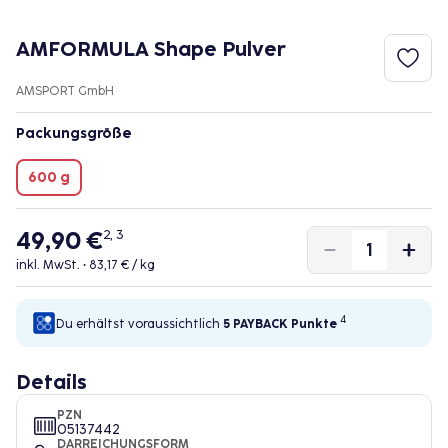
AMFORMULA Shape Pulver
AMSPORT GmbH
Packungsgröße
600 g
49,90 €
2, 3
inkl. MwSt. •
83,17 € / kg
4
Du erhältst voraussichtlich
5 PAYBACK
Punkte
Details
PZN
05137442
DARREICHUNGSFORM