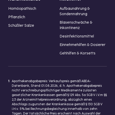
Homöopathisch
Aufbaunahrung &
Sondennahrung
Pflanzlich
Blasenschwäche &
Schüßler Salze
Inkontinenz
Desinfektionsmittel
Einnehmehilfen & Dosierer
Gehhilfen & Korsetts
1
Apothekenabgabepreis: Verkaufspreis gemäß ABDA-
Datenbank, Stand 01.08.2026, d. h. Apothekenabgabepreis
nicht verschreibungspflichtiger Medikamente zulasten
gesetzlicher Krankenkassen gemäß § 129 Abs. 5a SGB V i.V.m §§
2,3 der Arzneimittelpreisverordnung, abzüglich eines
Abschlags zugunsten der Krankenkasse gemäß § 130 SGB V
i.H.v. 5% bei Rechnungsbegleichung innerhalb von zehn
Tagen. Der tatsächliche Preis erscheint nach Auswahl der