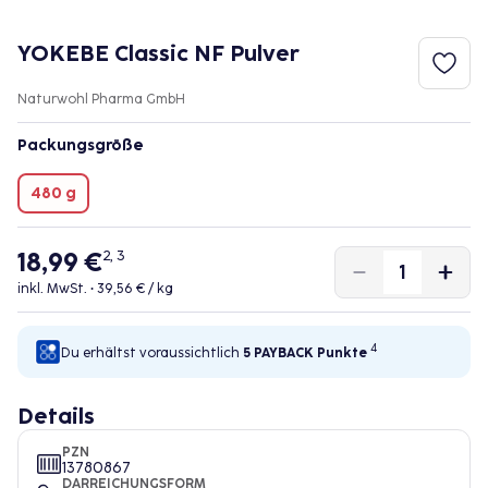
YOKEBE Classic NF Pulver
Naturwohl Pharma GmbH
Packungsgröße
480 g
18,99 €
2, 3
inkl. MwSt. •
39,56 € / kg
4
Du erhältst voraussichtlich
5 PAYBACK
Punkte
Details
PZN
13780867
DARREICHUNGSFORM