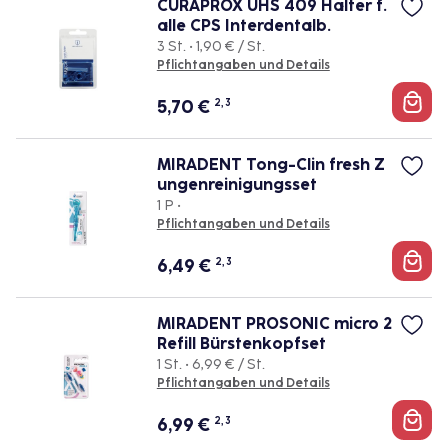
CURAPROX UHS 409 Halter f.
alle CPS Interdentalb.
3 St. • 1,90 € / St.
Pflichtangaben und Details
5,70
€
2, 3
MIRADENT Tong-Clin fresh Z
ungenreinigungsset
1 P •
Pflichtangaben und Details
6,49
€
2, 3
MIRADENT PROSONIC micro 2
Refill Bürstenkopfset
1 St. • 6,99 € / St.
Pflichtangaben und Details
6,99
€
2, 3