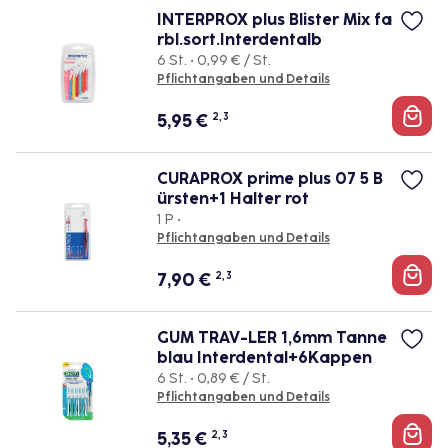
INTERPROX plus Blister Mix fa
rbl.sort.Interdentalb
6 St. • 0,99 € / St.
Pflichtangaben und Details
5,95
€
2, 3
CURAPROX prime plus 07 5 B
ürsten+1 Halter rot
1 P •
Pflichtangaben und Details
7,90
€
2, 3
GUM TRAV-LER 1,6mm Tanne
blau Interdental+6Kappen
6 St. • 0,89 € / St.
Pflichtangaben und Details
5,35
€
2, 3