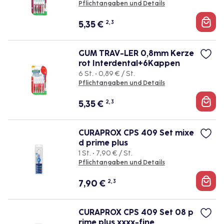
Pflichtangaben und Details
5,35
€
2, 3
GUM TRAV-LER 0,8mm Kerze
rot Interdental+6Kappen
6 St. • 0,89 € / St.
Pflichtangaben und Details
5,35
€
2, 3
CURAPROX CPS 409 Set mixe
d prime plus
1 St. • 7,90 € / St.
Pflichtangaben und Details
7,90
€
2, 3
CURAPROX CPS 409 Set 08 p
rime plus xxxx-fine