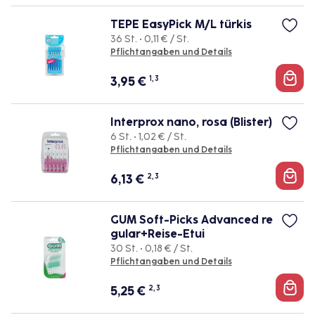
TEPE EasyPick M/L türkis
36 St. • 0,11 € / St.
Pflichtangaben und Details
3,95
€
1, 3
Interprox nano, rosa (Blister)
6 St. • 1,02 € / St.
Pflichtangaben und Details
6,13
€
2, 3
GUM Soft-Picks Advanced re
gular+Reise-Etui
30 St. • 0,18 € / St.
Pflichtangaben und Details
5,25
€
2, 3