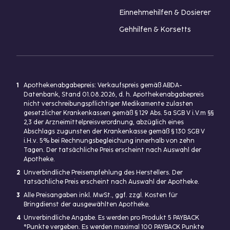
Einnehmehilfen & Dosierer
Gehhilfen & Korsetts
1
Apothekenabgabepreis: Verkaufspreis gemäß ABDA-
Datenbank, Stand 01.08.2026, d. h. Apothekenabgabepreis
nicht verschreibungspflichtiger Medikamente zulasten
gesetzlicher Krankenkassen gemäß § 129 Abs. 5a SGB V i.V.m §§
2,3 der Arzneimittelpreisverordnung, abzüglich eines
Abschlags zugunsten der Krankenkasse gemäß § 130 SGB V
i.H.v. 5% bei Rechnungsbegleichung innerhalb von zehn
Tagen. Der tatsächliche Preis erscheint nach Auswahl der
Apotheke.
2
Unverbindliche Preisempfehlung des Herstellers. Der
tatsächliche Preis erscheint nach Auswahl der Apotheke.
3
Alle Preisangaben inkl. MwSt., ggf. zzgl. Kosten für
Bringdienst der ausgewählten Apotheke.
4
Unverbindliche Angabe. Es werden pro Produkt 5 PAYBACK
°Punkte vergeben. Es werden maximal 100 PAYBACK Punkte