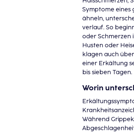
Halsschmerzen, S
Symptome eines gr
ähneln, untersche
verlauf. So begin
oder Schmerzen i
Husten oder Heis
klagen auch über
einer Erkältung se
bis sieben Tagen.
Worin untersch
Erkältungssymptom
Krankheitsanzeich
Während Grippekr
Abgeschlagenheit 