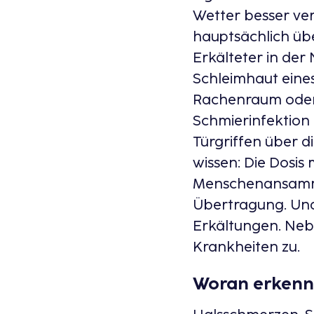
Wetter besser ver
hauptsächlich übe
Erkälteter in der
Schleimhaut ein
Rachenraum oder 
Schmierinfektion
Türgriffen über d
wissen: Die Dosis
Menschenansamml
Übertragung. Und
Erkältungen. Nebe
Krankheiten zu.
Woran erkennt