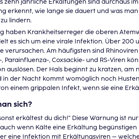
is zehn jährliche Erkältungen sind durchaus 
ng erkennt, wie lange sie dauert und was man
u lindern.
ung haben Krankheitserreger die oberen Atem
elt es sich um eine virale Infektion. Über 200 
e verursachen. Am häufigsten sind Rhinoviren 
 Parainfluenza-, Coxsackie- und RS-Viren kön
n auslösen. Der Hals beginnt zu kratzen, am 
nd in der Nacht kommt womöglich noch Husten
on einem grippalen Infekt, wenn sie eine Erk
an sich?​
sonst erkältest du dich!“ Diese Warnung ist nu
auch wenn Kälte eine Erkältung begünstigen k
ser eine Infektion mit Erkältungsviren – welche