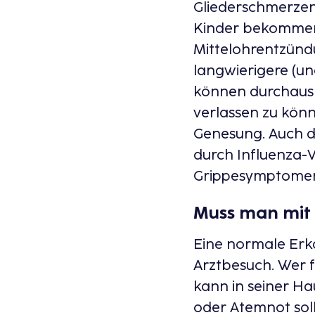
Gliederschmerzen 
Kinder bekommen 
Mittelohrentzünd
langwierigere (un
können durchaus f
verlassen zu kön
Genesung. Auch di
durch Influenza-V
Grippesymptomen 
Muss man mit 
Eine normale Erk
Arztbesuch. Wer f
kann in seiner H
oder Atemnot soll