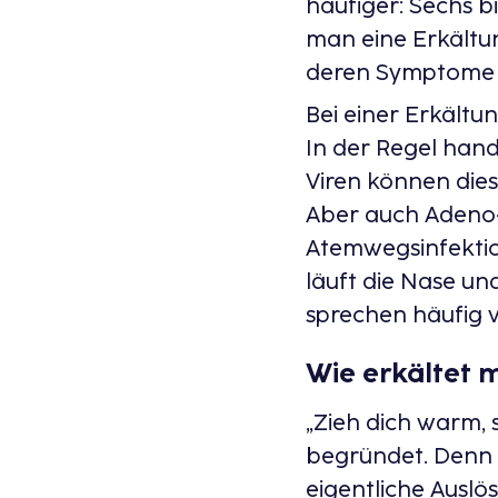
häufiger: Sechs b
man eine Erkältu
deren Symptome z
Bei einer Erkält
In der Regel hand
Viren können dies
Aber auch Adeno-,
Atemwegsinfektio
läuft die Nase u
sprechen häufig v
Wie erkältet m
„Zieh dich warm, 
begründet. Denn 
eigentliche Auslö