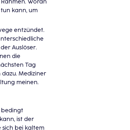
im Rahmen. Woran
 tun kann, um
wege entzündet.
unterschiedliche
der Auslöser.
nen die
nächsten Tag
 dazu. Mediziner
ältung meinen.
r bedingt
ann, ist der
 sich bei kaltem