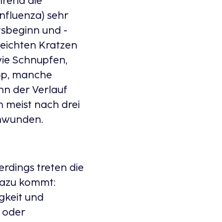
rend die
nfluenza) sehr
tsbeginn und -
leichten Kratzen
ie Schnupfen,
app, manche
nn der Verlauf
n meist nach drei
chwunden.
rdings treten die
 Dazu kommt:
gkeit und
 oder