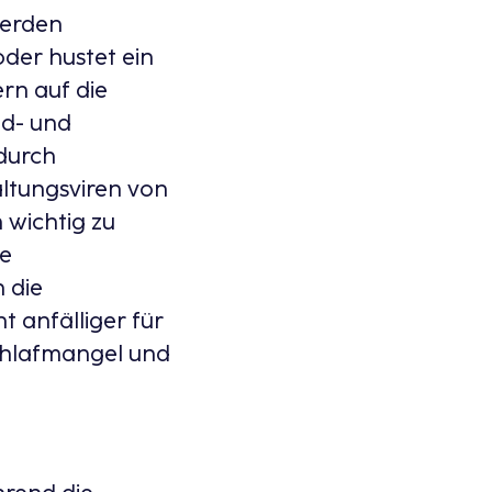
werden
der hustet ein
rn auf die
d- und
durch
ltungsviren von
 wichtig zu
ße
 die
 anfälliger für
Schlafmangel und