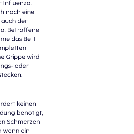
 Influenza.
h noch eine
 auch der
za. Betroffene
ohne das Bett
ompletten
ne Grippe wird
ungs- oder
stecken.
rdert keinen
ldung benötigt,
rken Schmerzen
h wenn ein