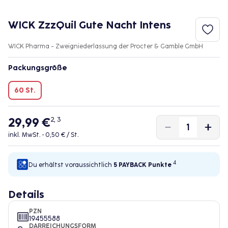
WICK ZzzQuil Gute Nacht Intens
WICK Pharma - Zweigniederlassung der Procter & Gamble GmbH
Packungsgröße
60 St.
29,99 €
2, 3
inkl. MwSt. •
0,50 € / St.
4
Du erhältst voraussichtlich
5 PAYBACK
Punkte
Details
PZN
19455588
DARREICHUNGSFORM