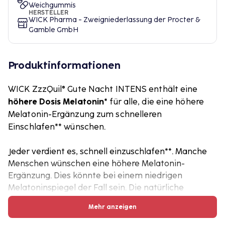
Weichgummis
HERSTELLER
WICK Pharma - Zweigniederlassung der Procter &
Gamble GmbH
Produktinformationen
WICK ZzzQuil® Gute Nacht INTENS enthält eine
höhere Dosis Melatonin*
für alle, die eine höhere
Melatonin-Ergänzung zum schnelleren
Einschlafen** wünschen.
Jeder verdient es, schnell einzuschlafen**. Manche
Menschen wünschen eine höhere Melatonin-
Ergänzung. Dies könnte bei einem niedrigen
Melatoninspiegel der Fall sein. Die natürliche
Melatoninproduktion wird z. B. durch künstliche
Mehr anzeigen
Lichtquellen, denen man sich vor dem Zubettgehen
aussetzt, gehemmt. Sie suchen nach einer