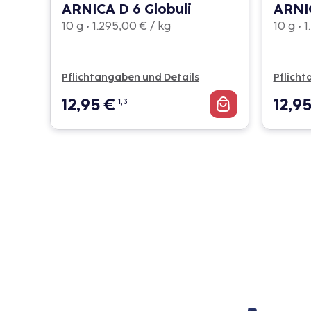
ARNICA D 6 Globuli
ARNIC
10 g • 1.295,00 € / kg
10 g • 
Pflichtangaben und Details
Pflicht
12,95
€
12,9
1, 3