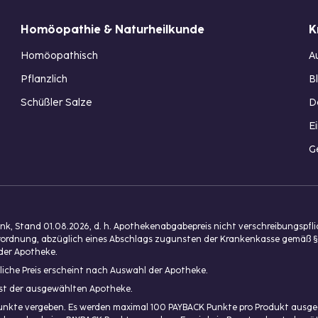
Homöopathie & Naturheilkunde
K
Homöopathisch
A
Pflanzlich
B
Schüßler Salze
D
E
G
, Stand 01.08.2026, d. h. Apothekenabgabepreis nicht verschreibungspfl
isverordnung, abzüglich eines Abschlags zugunsten der Krankenkasse gemäß §
der Apotheke.
liche Preis erscheint nach Auswahl der Apotheke.
enst der ausgewählten Apotheke.
unkte vergeben. Es werden maximal 100 PAYBACK Punkte pro Produkt ausgeg