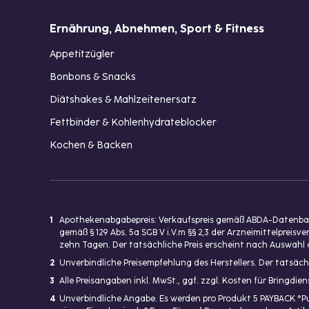
Ernährung, Abnehmen, Sport & Fitness
Appetitzügler
Bonbons & Snacks
Diätshakes & Mahlzeitenersatz
Fettbinder & Kohlenhydrateblocker
Kochen & Backen
1
Apothekenabgabepreis: Verkaufspreis gemäß ABDA-Datenbank
gemäß § 129 Abs. 5a SGB V i.V.m §§ 2,3 der Arzneimittelpre
zehn Tagen. Der tatsächliche Preis erscheint nach Auswahl 
2
Unverbindliche Preisempfehlung des Herstellers. Der tatsäch
3
Alle Preisangaben inkl. MwSt., ggf. zzgl. Kosten für Bringdi
4
Unverbindliche Angabe. Es werden pro Produkt 5 PAYBACK °P