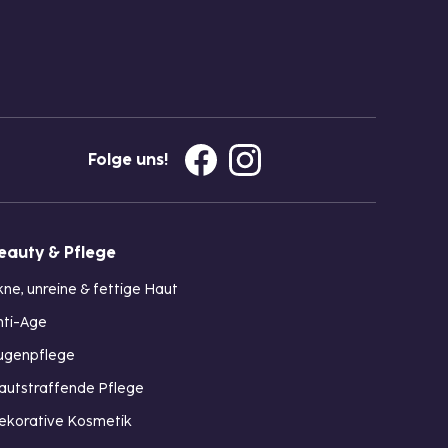
Folge uns!
eauty & Pflege
kne, unreine & fettige Haut
nti-Age
ugenpflege
autstraffende Pflege
ekorative Kosmetik