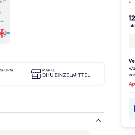
1
ink
Ve
Wä
GSFORM
MARKE
DHU EINZELMITTEL
vor
Ap