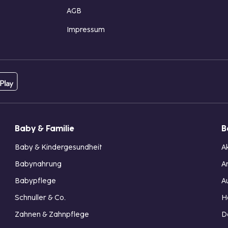
AGB
Impressum
Baby & Familie
B
Baby & Kindergesundheit
A
Babynahrung
A
Babypflege
A
Schnuller & Co.
H
Zahnen & Zahnpflege
D