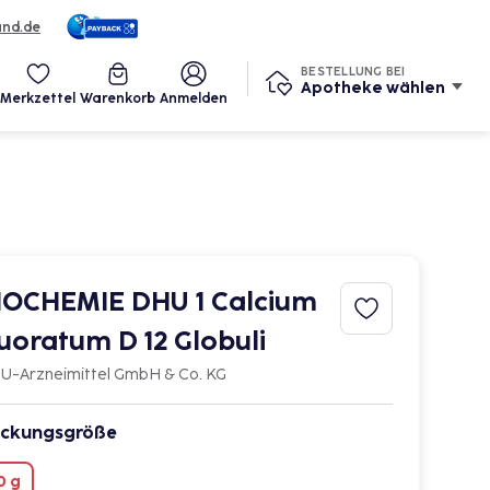
und.de
Services
BESTELLUNG BEI
Apotheke wählen
Merkzettel
Warenkorb
Anmelden
IOCHEMIE DHU 1 Calcium
luoratum D 12 Globuli
U-Arzneimittel GmbH & Co. KG
ckungsgröße
0 g