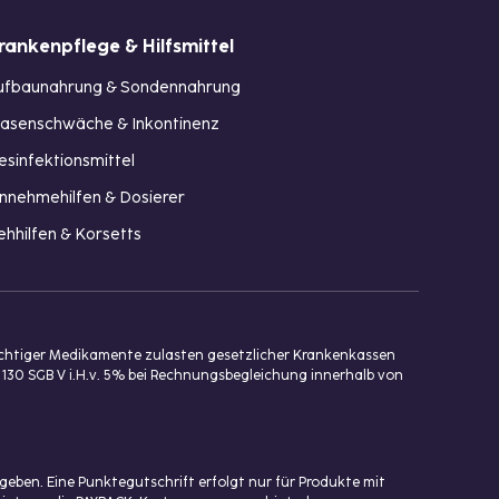
rankenpflege & Hilfsmittel
ufbaunahrung & Sondennahrung
lasenschwäche & Inkontinenz
esinfektionsmittel
innehmehilfen & Dosierer
ehhilfen & Korsetts
ichtiger Medikamente zulasten gesetzlicher Krankenkassen
 130 SGB V i.H.v. 5% bei Rechnungsbegleichung innerhalb von
eben. Eine Punktegutschrift erfolgt nur für Produkte mit