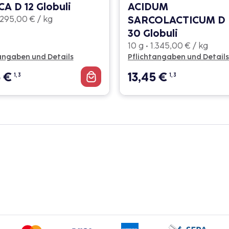
A D 12 Globuli
ACIDUM
SARCOLACTICUM D
1.295,00 € / kg
30 Globuli
10 g • 1.345,00 € / kg
angaben und Details
Pflichtangaben und Details
5
€
13,45
€
1, 3
1, 3