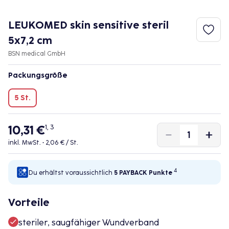
LEUKOMED skin sensitive steril
5x7,2 cm
BSN medical GmbH
Packungsgröße
5 St.
10,31 €
1, 3
inkl. MwSt. •
2,06 € / St.
4
Du erhältst voraussichtlich
5 PAYBACK
Punkte
Vorteile
steriler, saugfähiger Wundverband