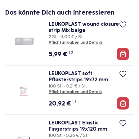
Hohe Wasserdampfdurchlässigkeit, vermindert so
das Risiko von Mazerationen
Das könnte Dich auch interessieren
Absorbierend, kann Wundsekret von leicht bis
LEUKOPLAST wound closure
mäßig sezernierende Wunden aufnehmen
strip Mix beige
Steril und damit geeignet zum Abdecken von
2 St. • 3,00 € / St.
Wunden nach Operationen
Pflichtangaben und Details
5,99
€
1, 3
Applikation
Leukomed skin sensitive ist ein saugfähiger, steriler
Wundverband für fragile Haut
LEUKOPLAST soft
Pflasterstrips 19x72 mm
Entfernen Sie die erste Trägerfolie von dem
100 St. • 0,21 € / St.
Pflichtangaben und Details
Wundverband
Applizieren Sie die Fläche mit dem Silikonauftrag
20,92
€
1, 3
auf der Haut, sodass die Wundauflage auf der
Wunde platziert ist
LEUKOPLAST Elastic
Ziehen Sie vorsichtig die zweite Trägerfolie ab
Fingerstrips 19x120 mm
Streichen Sie den Wundverband leicht glatt
100 St. • 0,26 € / St.