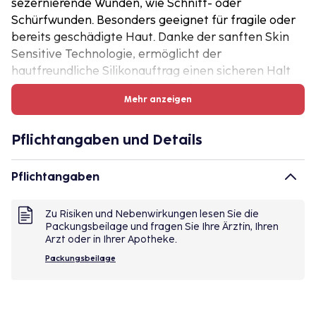
sezernierende Wunden, wie Schnitt- oder
Schürfwunden. Besonders geeignet für fragile oder
bereits geschädigte Haut. Danke der sanften Skin
Sensitive Technologie, ermöglicht der
hautfreundliche Silikonauftrag einen sicheren Halt
und gleichzeitig eine sanfte Entfernung.
Mehr anzeigen
Produkteigenschaften von Leukomed skin sensitive
Pflichtangaben und Details
auf einen Blick
• Hautfreundlicher Silikonauftrag: entwickelt für die
Bedürfnisse fragiler Haut
Pflichtangaben
• Atraumatische und schmerzarme Entfernung
• Sanft zu fragiler oder bereits geschädigter Haut,
Zu Risiken und Nebenwirkungen lesen Sie die
wie die Haut von älteren Patienten, Säuglingen oder
Packungsbeilage und fragen Sie Ihre Ärztin, Ihren
Patienten, die bestimmte Medikamente erhalten,
Arzt oder in Ihrer Apotheke.
die die Hautstruktur verändern oder bei Patienten,
Packungsbeilage
bei denen ein häufiger Verbandwechsel erforderlich
ist