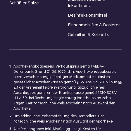
Schüßler Salze
Inkontinenz
Desinfektionsmittel
Einnehmehilfen & Dosierer
Gehhilfen & Korsetts
1
Apothekenabgabepreis: Verkaufspreis gemäß ABDA-
Datenbank, Stand 01.08.2026, d. h. Apothekenabgabepreis
nicht verschreibungspflichtiger Medikamente zulasten
gesetzlicher Krankenkassen gemäß § 129 Abs. 5a SGB V i.V.m §§
2,3 der Arzneimittelpreisverordnung, abzüglich eines
Abschlags zugunsten der Krankenkasse gemäß § 130 SGB V
i.H.v. 5% bei Rechnungsbegleichung innerhalb von zehn
Tagen. Der tatsächliche Preis erscheint nach Auswahl der
Apotheke.
2
Unverbindliche Preisempfehlung des Herstellers. Der
tatsächliche Preis erscheint nach Auswahl der Apotheke.
3
Alle Preisangaben inkl. MwSt., ggf. zzgl. Kosten für