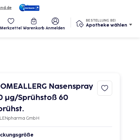
und.de
eine Services
BESTELLUNG BEI
Apotheke wählen
Merkzettel
Warenkorb
Anmelden
OMEALLERG Nasenspray
0 μg/Sprühstoß 60
prühst.
LENpharma GmbH
ckungsgröße