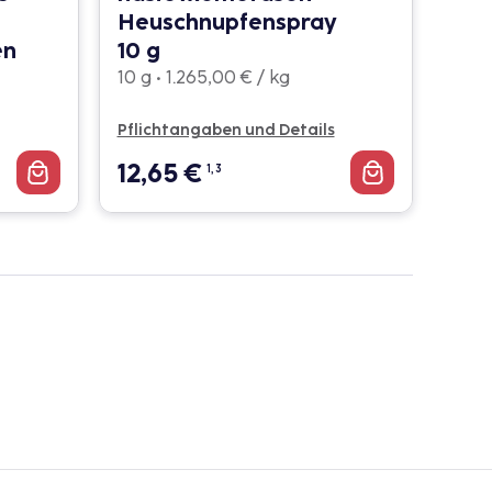
Heuschnupfenspray
en
10 g
10 g • 1.265,00 € / kg
Pflichtangaben und Details
12,65
€
1, 3