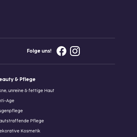
Folge uns!
eauty & Pflege
kne, unreine & fettige Haut
nti-Age
ugenpflege
autstraffende Pflege
ekorative Kosmetik