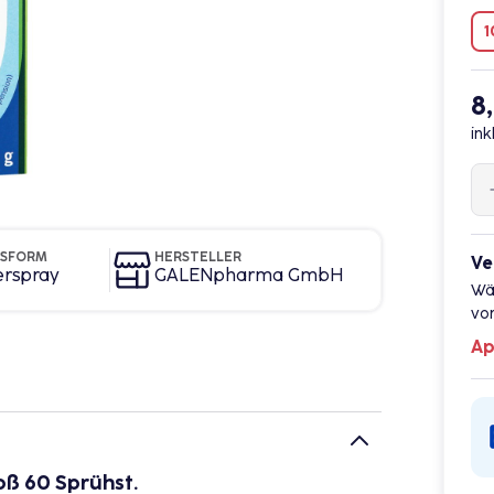
1
8
ink
GSFORM
HERSTELLER
Ve
erspray
GALENpharma GmbH
Wä
vor
Ap
ß 60 Sprühst.