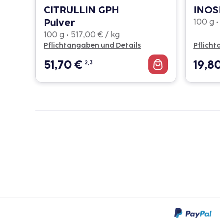
CITRULLIN GPH
INOS
Pulver
100 g •
100 g • 517,00 € / kg
Pflichtangaben und Details
Pflicht
51,70
€
19,8
2, 3