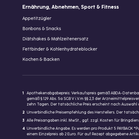
Ernährung, Abnehmen, Sport & Fitness
Appetitzügler
Bonbons & Snacks
Diätshakes & Mahlzeitenersatz
Fettbinder & Kohlenhydrateblocker
Kochen & Backen
1
Apothekenabgabepreis: Verkaufspreis gemäß ABDA-Datenbank
gemäß § 129 Abs. 5a SGB V i.V.m §§ 2,3 der Arzneimittelpre
zehn Tagen. Der tatsächliche Preis erscheint nach Auswahl 
2
Unverbindliche Preisempfehlung des Herstellers. Der tatsäch
3
Alle Preisangaben inkl. MwSt., ggf. zzgl. Kosten für Bringdi
4
Unverbindliche Angabe. Es werden pro Produkt 5 PAYBACK °P
einem Einzelpreis ab 2 Euro. Für auf Rezept abgegebene Art