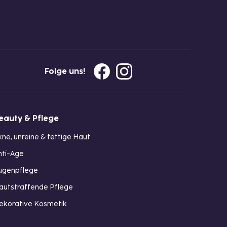
Folge uns!
eauty & Pflege
kne, unreine & fettige Haut
nti-Age
ugenpflege
autstraffende Pflege
ekorative Kosmetik