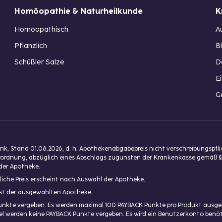
Homöopathie & Naturheilkunde
K
Homöopathisch
A
Pflanzlich
B
Schüßler Salze
D
E
G
, Stand 01.08.2026, d. h. Apothekenabgabepreis nicht verschreibungspfl
isverordnung, abzüglich eines Abschlags zugunsten der Krankenkasse gemäß §
der Apotheke.
liche Preis erscheint nach Auswahl der Apotheke.
enst der ausgewählten Apotheke.
unkte vergeben. Es werden maximal 100 PAYBACK Punkte pro Produkt ausgeg
ikel werden keine PAYBACK Punkte vergeben. Es wird ein Benutzerkonto ben