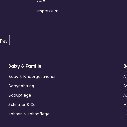
AGB
Impressum
Baby & Familie
B
Baby & Kindergesundheit
A
Babynahrung
A
Babypflege
A
Schnuller & Co.
H
Zahnen & Zahnpflege
D