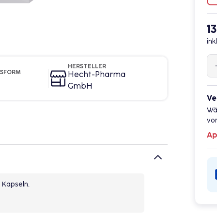
1
ink
HERSTELLER
GSFORM
Hecht-Pharma
GmbH
Ve
Wä
vor
Ap
Kapseln.