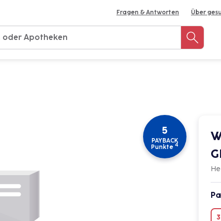
Fragen & Antworten
Über ges
Rezept einreichen
Apotheke finden
Meine 
5
W
PAYBACK
4
Punkte
G
He
Pa
3