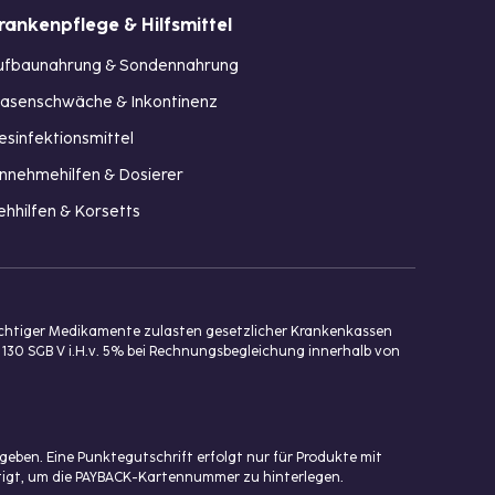
rankenpflege & Hilfsmittel
ufbaunahrung & Sondennahrung
lasenschwäche & Inkontinenz
esinfektionsmittel
innehmehilfen & Dosierer
ehhilfen & Korsetts
ichtiger Medikamente zulasten gesetzlicher Krankenkassen
 130 SGB V i.H.v. 5% bei Rechnungsbegleichung innerhalb von
eben. Eine Punktegutschrift erfolgt nur für Produkte mit
ötigt, um die PAYBACK-Kartennummer zu hinterlegen.