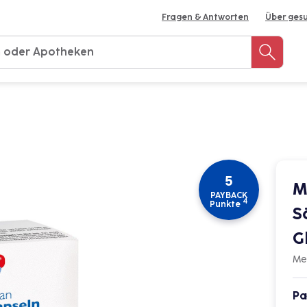
Fragen & Antworten
Über ges
Rezept einreichen
Apotheke finden
Meine 
5
M
PAYBACK
4
Punkte
S
G
Me
Pa