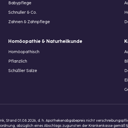
Babypflege
A
Schnuller & Co.
H
Zahnen & Zahnpflege
D
Homöopathie & Naturheilkunde
K
Homöopathisch
A
Pflanzlich
B
Schüßler Salze
D
E
G
, Stand 01.08.2026, d. h. Apothekenabgabepreis nicht verschreibungspfl
isverordnung, abzüglich eines Abschlags zugunsten der Krankenkasse gemäß §