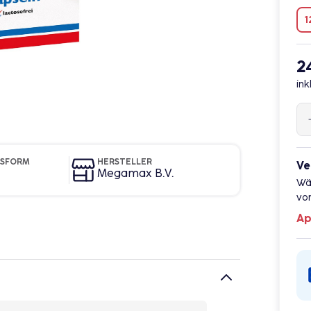
1
2
ink
GSFORM
HERSTELLER
Ve
Megamax B.V.
Wä
vor
Ap