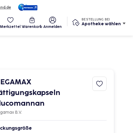
und.de
Services
BESTELLUNG BEI
Apotheke wählen
Merkzettel
Warenkorb
Anmelden
EGAMAX
ättigungskapseln
lucomannan
gamax B.V.
ckungsgröße