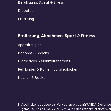
Beruhigung, Schlaf & Stress
Diabetes
Erkältung
Ernährung, Abnehmen, Sport & Fitness
Appetitzügler
Bonbons & Snacks
Diätshakes & Mahlzeitenersatz
Fettbinder & Kohlenhydrateblocker
Kochen & Backen
1
Apothekenabgabepreis: Verkaufspreis gemäß ABDA-Datenbank
gemäß § 129 Abs. 5a SGB V i.V.m §§ 2,3 der Arzneimittelpre