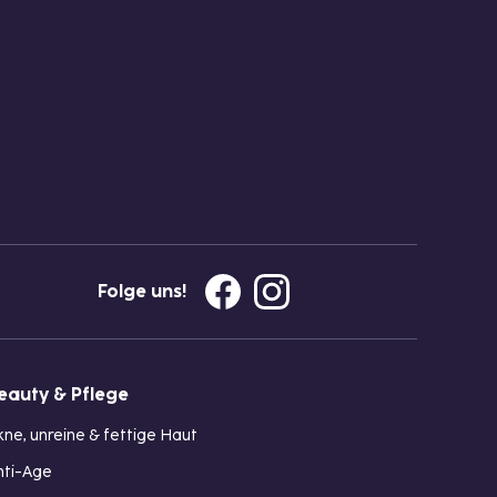
Folge uns!
eauty & Pflege
kne, unreine & fettige Haut
nti-Age