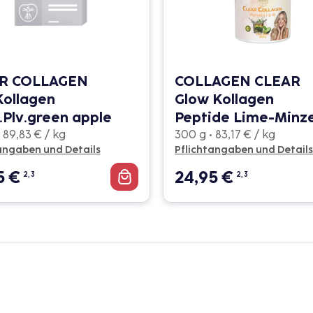
R COLLAGEN
COLLAGEN CLEAR
Kollagen
Glow Kollagen
.Plv.green apple
Peptide Lime-Minz
 89,83 € / kg
300 g • 83,17 € / kg
angaben und Details
Pflichtangaben und Details
5
€
24,95
€
2, 3
2, 3