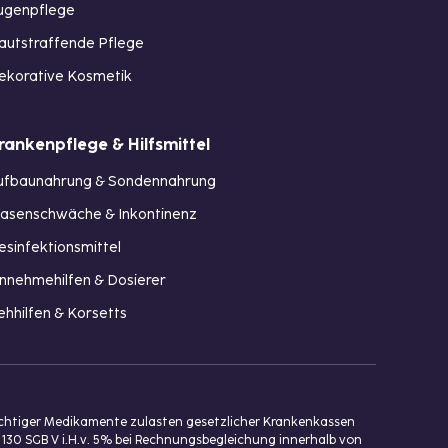
ugenpflege
autstraffende Pflege
ekorative Kosmetik
rankenpflege & Hilfsmittel
ufbaunahrung & Sondennahrung
lasenschwäche & Inkontinenz
esinfektionsmittel
innehmehilfen & Dosierer
ehhilfen & Korsetts
ichtiger Medikamente zulasten gesetzlicher Krankenkassen
 130 SGB V i.H.v. 5% bei Rechnungsbegleichung innerhalb von