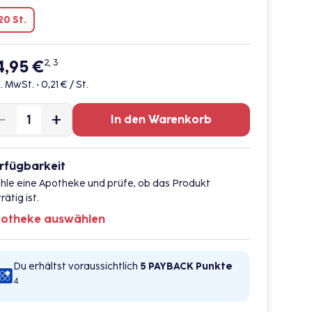
20 St.
4,95 €
2, 3
l. MwSt. •
0,21 € / St.
In den Warenkorb
rfügbarkeit
hle eine Apotheke und prüfe, ob das Produkt
rätig ist.
otheke auswählen
Du erhältst voraussichtlich
5 PAYBACK
Punkte
4