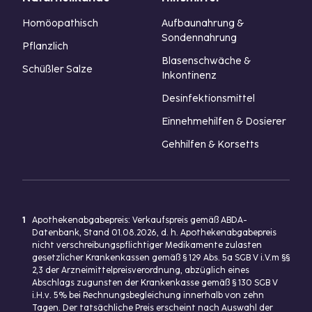
Homöopathisch
Aufbaunahrung &
Sondennahrung
Pflanzlich
Blasenschwäche &
Schüßler Salze
Inkontinenz
Desinfektionsmittel
Einnehmehilfen & Dosierer
Gehhilfen & Korsetts
1
Apothekenabgabepreis: Verkaufspreis gemäß ABDA-
Datenbank, Stand 01.08.2026, d. h. Apothekenabgabepreis
nicht verschreibungspflichtiger Medikamente zulasten
gesetzlicher Krankenkassen gemäß § 129 Abs. 5a SGB V i.V.m §§
2,3 der Arzneimittelpreisverordnung, abzüglich eines
Abschlags zugunsten der Krankenkasse gemäß § 130 SGB V
i.H.v. 5% bei Rechnungsbegleichung innerhalb von zehn
Tagen. Der tatsächliche Preis erscheint nach Auswahl der