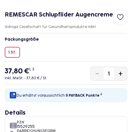
REMESCAR Schlupflider Augencreme
Sidroga Gesellschaft für Gesundheitsprodukte mbH
Packungsgröße
1 St.
37,80 €
1, 3
inkl. MwSt. •
37,80 € / St.
4
Du erhältst voraussichtlich
5 PAYBACK
Punkte
Details
PZN
15529255
DARREICHUNGSFORM