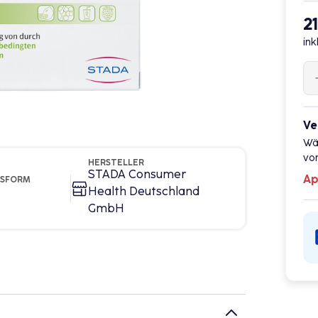
2
ink
Ve
Wä
vor
HERSTELLER
STADA Consumer
Ap
GSFORM
Health Deutschland
GmbH