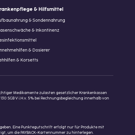
rankenpflege & Hilfsmittel
ufbaunahrung & Sondennahrung
lasenschwäche & Inkontinenz
esinfektionsmittel
innehmehilfen & Dosierer
ehhilfen & Korsetts
ichtiger Medikamente zulasten gesetzlicher Krankenkassen
 130 SGB V i.H.v. 5% bei Rechnungsbegleichung innerhalb von
eben. Eine Punktegutschrift erfolgt nur für Produkte mit
ötigt, um die PAYBACK-Kartennummer zu hinterlegen.