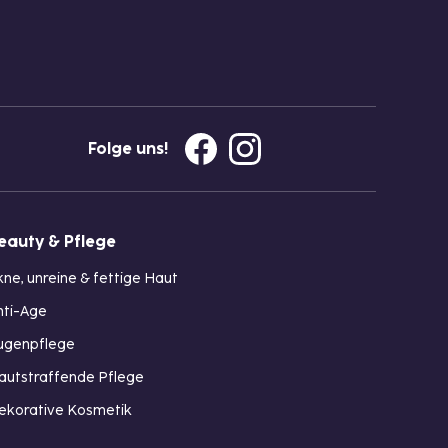
Folge uns!
eauty & Pflege
kne, unreine & fettige Haut
nti-Age
ugenpflege
autstraffende Pflege
ekorative Kosmetik