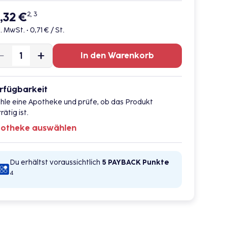
1,32 €
2, 3
l. MwSt. •
0,71 € / St.
In den Warenkorb
rfügbarkeit
hle eine Apotheke und prüfe, ob das Produkt
rätig ist.
otheke auswählen
Du erhältst voraussichtlich
5 PAYBACK
Punkte
4