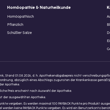
Homöopathie & Naturheilkunde
K
Homöopathisch
A
Pflanzlich
B
Schüßler Salze
D
E
G
, Stand 01.08.2026, d. h. Apothekenabgabepreis nicht verschreibungspfl
isverordnung, abzüglich eines Abschlags zugunsten der Krankenkasse gemäß §
der Apotheke.
liche Preis erscheint nach Auswahl der Apotheke.
enst der ausgewählten Apotheke.
unkte vergeben. Es werden maximal 100 PAYBACK Punkte pro Produkt ausgeg
ikel werden keine PAYBACK Punkte vergeben. Es wird ein Benutzerkonto ben