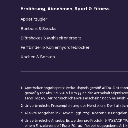
Ernährung, Abnehmen, Sport & Fitness
Appetitzügler
Bonbons & Snacks
Diätshakes & Mahlzeitenersatz
Fettbinder & Kohlenhydrateblocker
Kochen & Backen
1
Apothekenabgabepreis: Verkaufspreis gemäß ABDA-Datenbank
gemäß § 129 Abs. 5a SGB V i.V.m §§ 2,3 der Arzneimittelpre
zehn Tagen. Der tatsächliche Preis erscheint nach Auswahl 
2
Unverbindliche Preisempfehlung des Herstellers. Der tatsäch
3
Alle Preisangaben inkl. MwSt., ggf. zzgl. Kosten für Bringdi
4
Unverbindliche Angabe. Es werden pro Produkt 5 PAYBACK °P
einem Einzelpreis ab 2 Euro. Für auf Rezept abgegebene Art