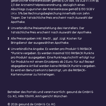
gesetzlicher Krankenkassen gemäß § 129 Abs. 5a SGB V i.V.m §§
2,3 der Arzneimittelpreisverordnung, abzüglich eines
Abschlags zugunsten der Krankenkasse gemäß § 130 SGB V
i.H.v. 5% bei Rechnungsbegleichung innerhalb von zehn
Tagen. Der tatsächliche Preis erscheint nach Auswahl der
Apotheke.
2
Unverbindliche Preisempfehlung des Herstellers. Der
tatsächliche Preis erscheint nach Auswahl der Apotheke.
3
Alle Preisangaben inkl. MwSt., ggf. zzgl. Kosten für
Bringdienst der ausgewählten Apotheke.
4
Unverbindliche Angabe. Es werden pro Produkt 5 PAYBACK
°Punkte vergeben. Es werden maximal 100 PAYBACK Punkte
pro Produkt ausgegeben. Eine Punktegutschrift erfolgt nur
für Produkte mit einem Einzelpreis ab 2 Euro. Für auf Rezept
abgegebene Artikel werden keine PAYBACK Punkte vergeben.
Es wird ein Benutzerkonto benötigt, um die PAYBACK-
Kartennummer zu hinterlegen.
Betreiber des Portals und verantwortlich: gesund.de GmbH &
Co. KG, HRA 113699, Amtsgericht München
© 2026 gesund.de GmbH & Co. KG