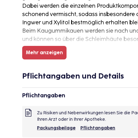
Dabei werden die einzelnen Produktkomp
schonend vermischt, sodass insbesondere d
Ingwer und Xylitol bestmöglich erhalten ble
Beim Kaugummikauen werden sie nach und
und können so über die Schleimhäute bes
werden.
Mehr anzeigen
• Ohne Zucker, Aspartam und Gluten
• Mit Stevia und Xylitol gesüßt
• Hergestellt im Melted-Gum-Verfahren
Pflichtangaben und Details
• Optimaler Ingwer-Genuss für zwischendu
• Für Zähne und Zahnfleisch
Pflichtangaben
• Vegan, Halal und Koscher
Zu Risiken und Nebenwirkungen lesen Sie die Pac
Ihren Arzt oder in Ihrer Apotheke.
Packungsbeilage
Pflichtangaben