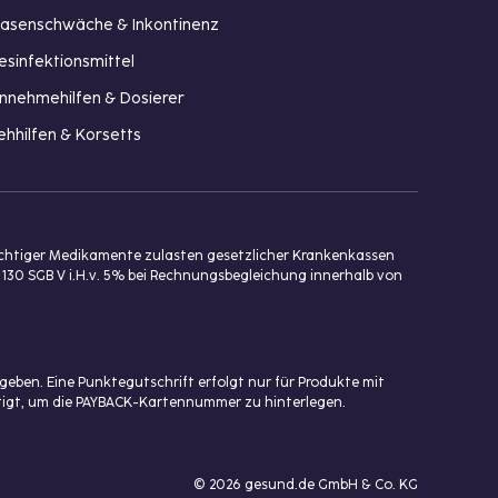
lasenschwäche & Inkontinenz
esinfektionsmittel
innehmehilfen & Dosierer
ehhilfen & Korsetts
ichtiger Medikamente zulasten gesetzlicher Krankenkassen
 130 SGB V i.H.v. 5% bei Rechnungsbegleichung innerhalb von
eben. Eine Punktegutschrift erfolgt nur für Produkte mit
ötigt, um die PAYBACK-Kartennummer zu hinterlegen.
© 2026 gesund.de GmbH & Co. KG