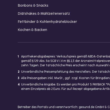
Bonbons & Snacks
Diätshakes & Mahlzeitenersatz
Fettbinder & Kohlenhydrateblocker
Kochen & Backen
1
Apothekenabgabepreis: Verkaufspreis gemäß ABDA-Datenbank
gemäß § 129 Abs. 5a SGB V i.V.m §§ 2,3 der Arzneimittelpre
zehn Tagen. Der tatsächliche Preis erscheint nach Auswahl 
2
Unverbindliche Preisempfehlung des Herstellers. Der tatsäch
3
Alle Preisangaben inkl. MwSt., ggf. zzgl. Kosten für Bringdi
4
Unverbindliche Angabe. Es werden pro Produkt 5 PAYBACK °P
einem Einzelpreis ab 2 Euro. Für auf Rezept abgegebene Art
Betreiber des Portals und verantwortlich: gesund.de GmbH & 