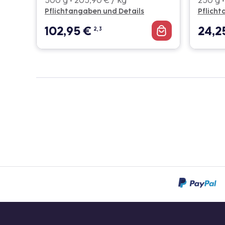
500 g • 205,90 € / kg
250 g •
Pflichtangaben und Details
Pflicht
102,95
€
24,2
2, 3