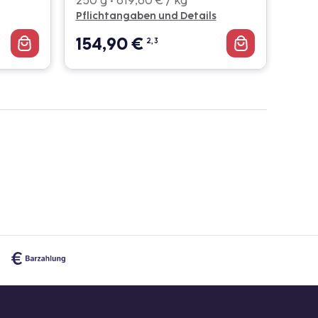
250 g • 619,60 € / kg
Pflichtangaben und Details
154,90
€
2, 3