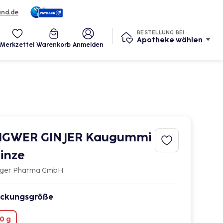
und.de
Services
BESTELLUNG BEI
Apotheke wählen
Merkzettel
Warenkorb
Anmelden
NGWER GINJER Kaugummi
inze
ger Pharma GmbH
ckungsgröße
0 g