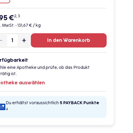
,95 €
2, 3
l. MwSt. •
131,67 € / kg
In den Warenkorb
rfügbarkeit
hle eine Apotheke und prüfe, ob das Produkt
rätig ist.
otheke auswählen
Du erhältst voraussichtlich
5 PAYBACK
Punkte
4