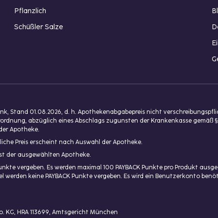
Pflanzlich
B
Schüßler Salze
D
E
G
, Stand 01.08.2026, d. h. Apothekenabgabepreis nicht verschreibungspfl
isverordnung, abzüglich eines Abschlags zugunsten der Krankenkasse gemäß §
der Apotheke.
liche Preis erscheint nach Auswahl der Apotheke.
enst der ausgewählten Apotheke.
unkte vergeben. Es werden maximal 100 PAYBACK Punkte pro Produkt ausgeg
ikel werden keine PAYBACK Punkte vergeben. Es wird ein Benutzerkonto ben
Co. KG, HRA 113699, Amtsgericht München