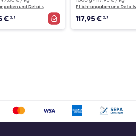
 97,00 € / kg
1000 g • 117,95 € / kg
angaben und Details
Pflichtangaben und Details
5
€
117,95
€
2, 3
2, 3