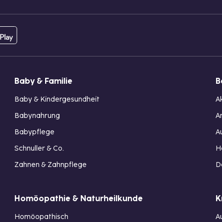
Baby & Familie
B
Baby & Kindergesundheit
A
Babynahrung
A
Babypflege
A
Schnuller & Co.
H
Zahnen & Zahnpflege
D
Homöopathie & Naturheilkunde
K
Homöopathisch
A