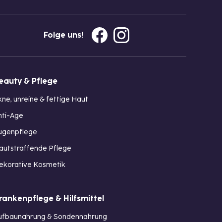
Folge uns!
eauty & Pflege
kne, unreine & fettige Haut
nti-Age
ugenpflege
autstraffende Pflege
ekorative Kosmetik
rankenpflege & Hilfsmittel
ufbaunahrung & Sondennahrung