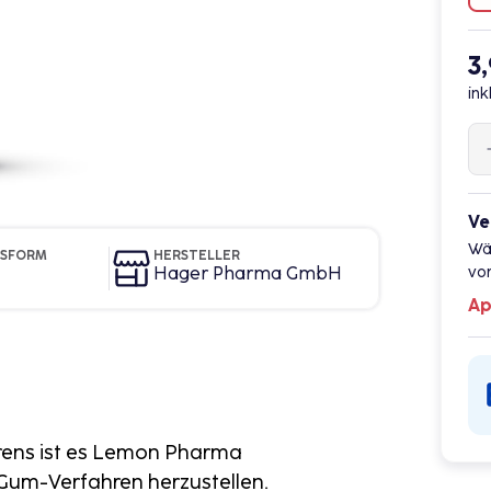
3
ink
Ve
Wä
GSFORM
HERSTELLER
Hager Pharma GmbH
vor
Ap
rens ist es Lemon Pharma
Gum-Verfahren herzustellen.