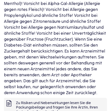
Menthol)! Vorsicht bei Alpha-Gal-Allergie (Allergie
Symptomen wie Husten, Schnupfen und
gegen rotes Fleisch)! Vorsicht bei Allergie gegen
Druckkopfschmerz.
Propylenglykol und ähnliche Stoffe! Vorsicht bei
Allergie gegen Zitronensäure und ähnliche Stoffe!
Inhalation von innen
Vorsicht bei Allergie gegen Natriumlaurylsulfat und
GeloMyrtol® forte wirkt befreiend und wohltuend wie
ähnliche Stoffe! Vorsicht bei einer Unverträglichkeit
eine Inhalation von innen: Die Wirkstoffe werden
gegenüber Fructose (Fruchtzucker). Wenn Sie eine
vom Körper aufgenommen und gelangen über den
Diabetes-Diät einhalten müssen, sollten Sie den
Blutkreislauf in die Lunge und Nasennebenhöhlen.
Zuckergehalt berücksichtigen. Es kann Arzneimittel
Von dort werden die ätherischen Öle ausgeatmet.
geben, mit denen Wechselwirkungen auftreten. Sie
Sie spüren und riechen GeloMyrtol® forte wie bei
sollten deswegen generell vor der Behandlung mit
einer Inhalation.
einem neuen Arzneimittel jedes andere, das Sie
bereits anwenden, dem Arzt oder Apotheker
Nutzen bei chronischer Bronchitis
angeben. Das gilt auch für Arzneimittel, die Sie
Husten und Auswurf sind die typischen Anzeichen
selbst kaufen, nur gelegentlich anwenden oder
einer Bronchitis. Diese gilt als chronisch, wenn die
deren Anwendung schon einige Zeit zurückliegt.
Symptome in zwei aufeinander folgenden Jahren für
mindestens drei Monate pro Jahr an den meisten
Zu Risiken und Nebenwirkungen lesen Sie die
Tagen bestehen.
Studien zeigen, dass sich die
Packungsbeilage und fragen Sie Ihre Ärztin, Ihren