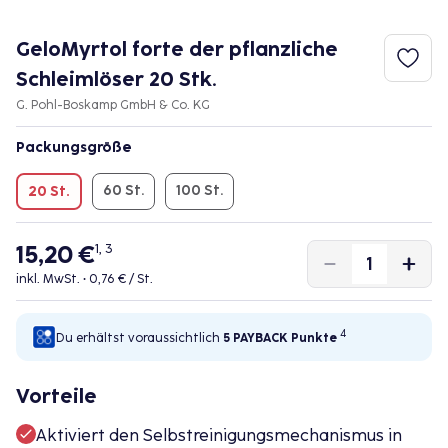
GeloMyrtol forte der pflanzliche
Schleimlöser 20 Stk.
G. Pohl-Boskamp GmbH & Co. KG
Packungsgröße
60 St.
100 St.
20 St.
15,20 €
1, 3
inkl. MwSt. •
0,76 € / St.
4
Du erhältst voraussichtlich
5 PAYBACK
Punkte
Vorteile
Aktiviert den Selbstreinigungsmechanismus in