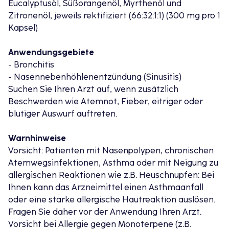
Eucalyptusöl, Süßorangenöl, Myrthenöl und
Spezialdestillat aus vier verschiedenen Pflanzen
Zitronenöl, jeweils rektifiziert (66:32:1:1) (300 mg pro 1
gewonnen: Eukalyptus, Süßorange, Myrte und
Kapsel)
Zitrone.
Der rein pflanzliche Wirkstoff wirkt dabei wie eine
Anwendungsgebiete
Inhalation von innen. Die natürlichen
- Bronchitis
Selbstreinigungskräfte der Atemwege werden
- Nasennebenhöhlenentzündung (Sinusitis)
aktiviert: Der Schleim in den Bronchien und
Suchen Sie Ihren Arzt auf, wenn zusätzlich
Nasennebenhöhlen wird gelöst, der Abtransport
Beschwerden wie Atemnot, Fieber, eitriger oder
schädlicher Bakterien und Viren aus den
blutiger Auswurf auftreten.
Atemwegen verbessert und die Krankheitsdauer
verkürzt.
Warnhinweise
Vorsicht: Patienten mit Nasenpolypen, chronischen
FÜR DIE GESAMTEN ATEMWEGE
Atemwegsinfektionen, Asthma oder mit Neigung zu
Die Schleimhaut der oberen und unteren Atemwege
allergischen Reaktionen wie z.B. Heuschnupfen: Bei
bildet eine gemeinsame Einheit. Deshalb sind Nase,
Ihnen kann das Arzneimittel einen Asthmaanfall
Nasennebenhöhlen und Bronchien häufig
oder eine starke allergische Hautreaktion auslösen.
gleichzeitig von einem Atemwegsinfekt betroffen.
Fragen Sie daher vor der Anwendung Ihren Arzt.
GeloMyrtol® forte wirkt umfassend sowohl in den
Vorsicht bei Allergie gegen Monoterpene (z.B.
oberen als auch den unteren Atemwegen:
Bei