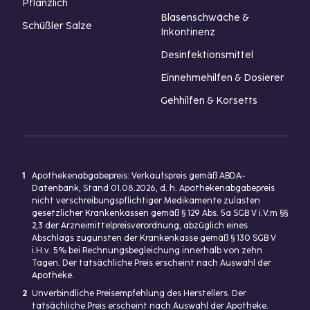
Pflanzlich
Blasenschwäche &
Schüßler Salze
Inkontinenz
Desinfektionsmittel
Einnehmehilfen & Dosierer
Gehhilfen & Korsetts
1
Apothekenabgabepreis: Verkaufspreis gemäß ABDA-
Datenbank, Stand 01.08.2026, d. h. Apothekenabgabepreis
nicht verschreibungspflichtiger Medikamente zulasten
gesetzlicher Krankenkassen gemäß § 129 Abs. 5a SGB V i.V.m §§
2,3 der Arzneimittelpreisverordnung, abzüglich eines
Abschlags zugunsten der Krankenkasse gemäß § 130 SGB V
i.H.v. 5% bei Rechnungsbegleichung innerhalb von zehn
Tagen. Der tatsächliche Preis erscheint nach Auswahl der
Apotheke.
2
Unverbindliche Preisempfehlung des Herstellers. Der
tatsächliche Preis erscheint nach Auswahl der Apotheke.