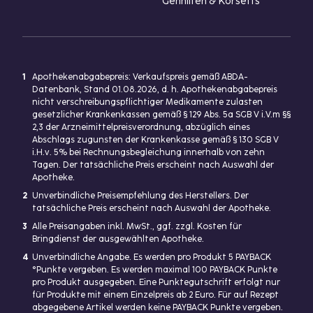
Gehhilfen & Korsetts
1
Apothekenabgabepreis: Verkaufspreis gemäß ABDA-
Datenbank, Stand 01.08.2026, d. h. Apothekenabgabepreis
nicht verschreibungspflichtiger Medikamente zulasten
gesetzlicher Krankenkassen gemäß § 129 Abs. 5a SGB V i.V.m §§
2,3 der Arzneimittelpreisverordnung, abzüglich eines
Abschlags zugunsten der Krankenkasse gemäß § 130 SGB V
i.H.v. 5% bei Rechnungsbegleichung innerhalb von zehn
Tagen. Der tatsächliche Preis erscheint nach Auswahl der
Apotheke.
2
Unverbindliche Preisempfehlung des Herstellers. Der
tatsächliche Preis erscheint nach Auswahl der Apotheke.
3
Alle Preisangaben inkl. MwSt., ggf. zzgl. Kosten für
Bringdienst der ausgewählten Apotheke.
4
Unverbindliche Angabe. Es werden pro Produkt 5 PAYBACK
°Punkte vergeben. Es werden maximal 100 PAYBACK Punkte
pro Produkt ausgegeben. Eine Punktegutschrift erfolgt nur
für Produkte mit einem Einzelpreis ab 2 Euro. Für auf Rezept
abgegebene Artikel werden keine PAYBACK Punkte vergeben.