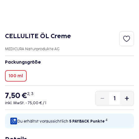
CELLULITE ÖL Creme
MEDICURA Naturprodukte AG
Packungsgröße
100 ml
7,50 €
2, 3
inkl. MwSt. •
75,00 € / l
4
Du erhältst voraussichtlich
5 PAYBACK
Punkte