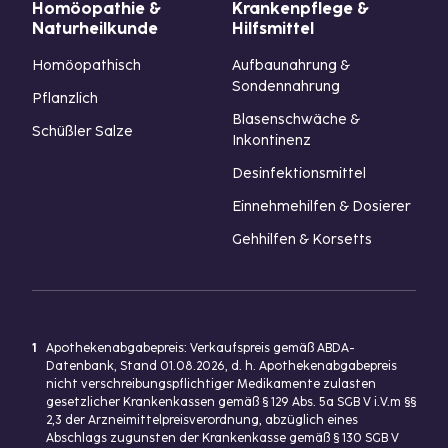
Homöopathie &
Krankenpflege &
Naturheilkunde
Hilfsmittel
Homöopathisch
Aufbaunahrung &
Sondennahrung
Pflanzlich
Blasenschwäche &
Schüßler Salze
Inkontinenz
Desinfektionsmittel
Einnehmehilfen & Dosierer
Gehhilfen & Korsetts
1
Apothekenabgabepreis: Verkaufspreis gemäß ABDA-
Datenbank, Stand 01.08.2026, d. h. Apothekenabgabepreis
nicht verschreibungspflichtiger Medikamente zulasten
gesetzlicher Krankenkassen gemäß § 129 Abs. 5a SGB V i.V.m §§
2,3 der Arzneimittelpreisverordnung, abzüglich eines
Abschlags zugunsten der Krankenkasse gemäß § 130 SGB V