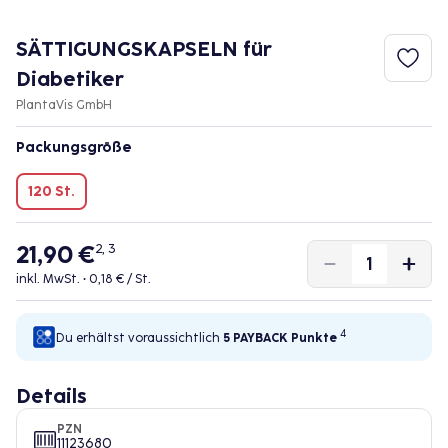
SÄTTIGUNGSKAPSELN für
Diabetiker
PlantaVis GmbH
Packungsgröße
120 St.
21,90 €
2, 3
inkl. MwSt. •
0,18 € / St.
4
Du erhältst voraussichtlich
5 PAYBACK
Punkte
Details
PZN
11123680