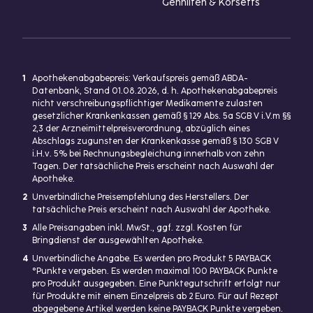
Gehhilfen & Korsetts
1
Apothekenabgabepreis: Verkaufspreis gemäß ABDA-
Datenbank, Stand 01.08.2026, d. h. Apothekenabgabepreis
nicht verschreibungspflichtiger Medikamente zulasten
gesetzlicher Krankenkassen gemäß § 129 Abs. 5a SGB V i.V.m §§
2,3 der Arzneimittelpreisverordnung, abzüglich eines
Abschlags zugunsten der Krankenkasse gemäß § 130 SGB V
i.H.v. 5% bei Rechnungsbegleichung innerhalb von zehn
Tagen. Der tatsächliche Preis erscheint nach Auswahl der
Apotheke.
2
Unverbindliche Preisempfehlung des Herstellers. Der
tatsächliche Preis erscheint nach Auswahl der Apotheke.
3
Alle Preisangaben inkl. MwSt., ggf. zzgl. Kosten für
Bringdienst der ausgewählten Apotheke.
4
Unverbindliche Angabe. Es werden pro Produkt 5 PAYBACK
°Punkte vergeben. Es werden maximal 100 PAYBACK Punkte
pro Produkt ausgegeben. Eine Punktegutschrift erfolgt nur
für Produkte mit einem Einzelpreis ab 2 Euro. Für auf Rezept
abgegebene Artikel werden keine PAYBACK Punkte vergeben.