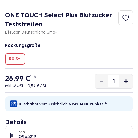
ONE TOUCH Select Plus Blutzucker
Teststreifen
LifeScan Deutschland GmbH
Packungsgröße
50 St.
26,99 €
1, 3
inkl. MwSt. •
0,54 € / St.
4
Du erhältst voraussichtlich
5 PAYBACK
Punkte
Details
PZN
10963219