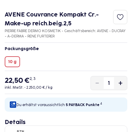
AVENE Couvrance Kompakt Cr.-
Make-up reich.beig.2,5
PIERRE FABRE DERMO KOSMETIK - Geschäftsbereich: AVENE - DUCRAY
- A-DERMA - RENE FURTERER
Packungsgröße
10 g
22,50 €
2, 3
inkl. MwSt. •
2.250,00 € / kg
4
Du erhältst voraussichtlich
5 PAYBACK
Punkte
Details
PZN