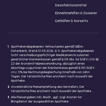
Desinfektionsmittel
Einnehmehilfen & Dosierer
Gehhilfen & Korsetts
1
Apothekenabgabepreis: Verkaufspreis gemäß ABDA-
Datenbank, Stand 01.08.2026, d. h. Apothekenabgabepreis
nicht verschreibungspflichtiger Medikamente zulasten
gesetzlicher Krankenkassen gemäß § 129 Abs. 5a SGB V i.V.m §§
2,3 der Arzneimittelpreisverordnung, abzüglich eines
Abschlags zugunsten der Krankenkasse gemäß § 130 SGB V
i.H.v. 5% bei Rechnungsbegleichung innerhalb von zehn
Tagen. Der tatsächliche Preis erscheint nach Auswahl der
Apotheke.
2
Unverbindliche Preisempfehlung des Herstellers. Der
tatsächliche Preis erscheint nach Auswahl der Apotheke.
3
Alle Preisangaben inkl. MwSt., ggf. zzgl. Kosten für
Bringdienst der ausgewählten Apotheke.