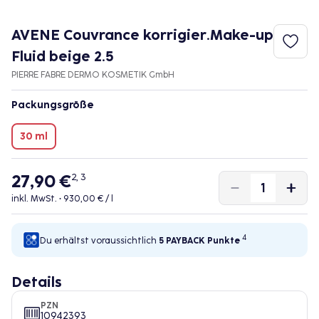
AVENE Couvrance korrigier.Make-up
Fluid beige 2.5
PIERRE FABRE DERMO KOSMETIK GmbH
Packungsgröße
30 ml
27,90 €
2, 3
inkl. MwSt. •
930,00 € / l
4
Du erhältst voraussichtlich
5 PAYBACK
Punkte
Details
PZN
10942393