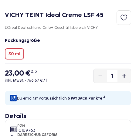
VICHY TEINT Ideal Creme LSF 45
L'Oreal Deutschland GmbH Geschäftsbereich VICHY
Packungsgröße
30 ml
23,00 €
2, 3
inkl. MwSt. •
766,67 € / l
4
Du erhältst voraussichtlich
5 PAYBACK
Punkte
Details
PZN
10169763
DARREICHUNGSFORM