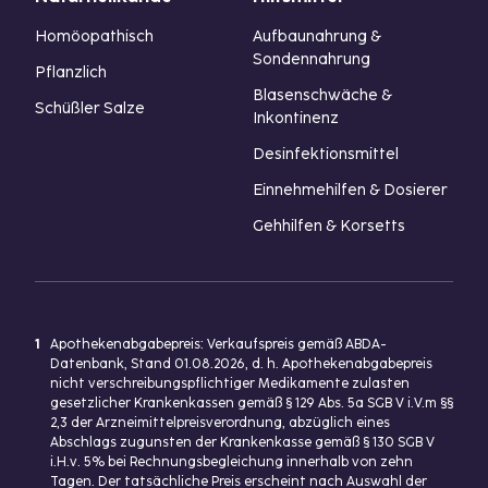
Homöopathisch
Aufbaunahrung &
Sondennahrung
Pflanzlich
Blasenschwäche &
Schüßler Salze
Inkontinenz
Desinfektionsmittel
Einnehmehilfen & Dosierer
Gehhilfen & Korsetts
1
Apothekenabgabepreis: Verkaufspreis gemäß ABDA-
Datenbank, Stand 01.08.2026, d. h. Apothekenabgabepreis
nicht verschreibungspflichtiger Medikamente zulasten
gesetzlicher Krankenkassen gemäß § 129 Abs. 5a SGB V i.V.m §§
2,3 der Arzneimittelpreisverordnung, abzüglich eines
Abschlags zugunsten der Krankenkasse gemäß § 130 SGB V
i.H.v. 5% bei Rechnungsbegleichung innerhalb von zehn
Tagen. Der tatsächliche Preis erscheint nach Auswahl der