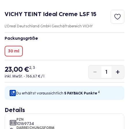
VICHY TEINT Ideal Creme LSF 15
L'Oreal Deutschland GmbH Geschäftsbereich VICHY
Packungsgröße
30 ml
23,00 €
2, 3
inkl. MwSt. •
766,67 € / l
4
Du erhältst voraussichtlich
5 PAYBACK
Punkte
Details
PZN
10169734
DARREICHUNGSFORM