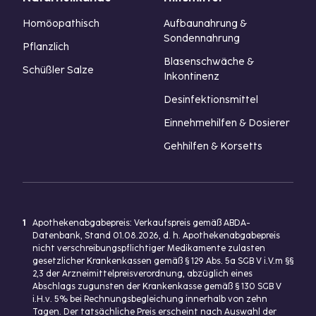
Homöopathisch
Aufbaunahrung &
Sondennahrung
Pflanzlich
Blasenschwäche &
Schüßler Salze
Inkontinenz
Desinfektionsmittel
Einnehmehilfen & Dosierer
Gehhilfen & Korsetts
1
Apothekenabgabepreis: Verkaufspreis gemäß ABDA-
Datenbank, Stand 01.08.2026, d. h. Apothekenabgabepreis
nicht verschreibungspflichtiger Medikamente zulasten
gesetzlicher Krankenkassen gemäß § 129 Abs. 5a SGB V i.V.m §§
2,3 der Arzneimittelpreisverordnung, abzüglich eines
Abschlags zugunsten der Krankenkasse gemäß § 130 SGB V
i.H.v. 5% bei Rechnungsbegleichung innerhalb von zehn
Tagen. Der tatsächliche Preis erscheint nach Auswahl der