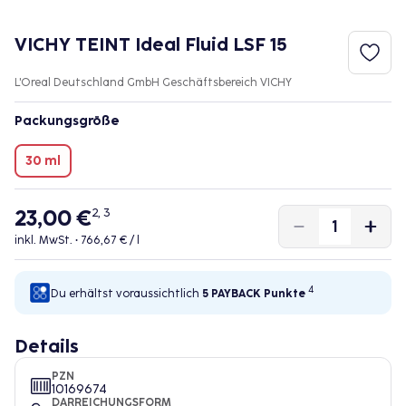
VICHY TEINT Ideal Fluid LSF 15
L'Oreal Deutschland GmbH Geschäftsbereich VICHY
Packungsgröße
30 ml
23,00 €
2, 3
inkl. MwSt. •
766,67 € / l
4
Du erhältst voraussichtlich
5 PAYBACK
Punkte
Details
PZN
10169674
DARREICHUNGSFORM