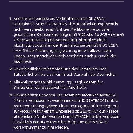
1
Apothekenabgabepreis: Verkaufspreis gemäß ABDA-
Datenbank, Stand 01.08.2026, d. h. Apothekenabgabepreis
nicht verschreibungspflichtiger Medikamente zulasten
gesetzlicher Krankenkassen gemäß § 129 Abs. 5a SGB V i.V.m §§
2,3 der Arzneimittelpreisverordnung, abzüglich eines
Abschlags zugunsten der Krankenkasse gemäß § 130 SGB V
i.H.v. 5% bei Rechnungsbegleichung innerhalb von zehn
Tagen. Der tatsächliche Preis erscheint nach Auswahl der
Apotheke.
2
Unverbindliche Preisempfehlung des Herstellers. Der
tatsächliche Preis erscheint nach Auswahl der Apotheke.
3
Alle Preisangaben inkl. MwSt., ggf. zzgl. Kosten für
Bringdienst der ausgewählten Apotheke.
4
Unverbindliche Angabe. Es werden pro Produkt 5 PAYBACK
°Punkte vergeben. Es werden maximal 100 PAYBACK Punkte
pro Produkt ausgegeben. Eine Punktegutschrift erfolgt nur
für Produkte mit einem Einzelpreis ab 2 Euro. Für auf Rezept
abgegebene Artikel werden keine PAYBACK Punkte vergeben.
Es wird ein Benutzerkonto benötigt, um die PAYBACK-
Kartennummer zu hinterlegen.