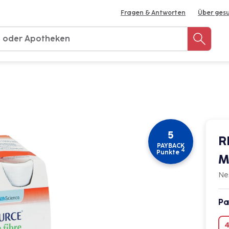
Fragen & Antworten
Über ges
Rezept einreichen
Apotheke finden
Meine 
5
R
PAYBACK
4
Punkte
M
Ne
Pa
4