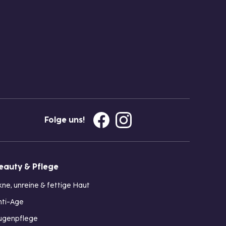
Folge uns!
eauty & Pflege
kne, unreine & fettige Haut
nti-Age
ugenpflege