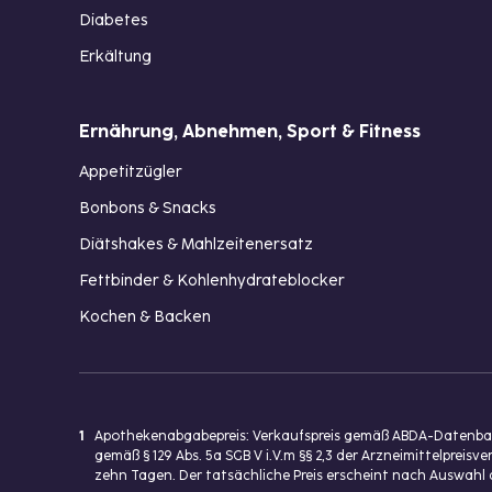
Diabetes
Erkältung
Ernährung, Abnehmen, Sport & Fitness
Appetitzügler
Bonbons & Snacks
Diätshakes & Mahlzeitenersatz
Fettbinder & Kohlenhydrateblocker
Kochen & Backen
1
Apothekenabgabepreis: Verkaufspreis gemäß ABDA-Datenbank
gemäß § 129 Abs. 5a SGB V i.V.m §§ 2,3 der Arzneimittelpre
zehn Tagen. Der tatsächliche Preis erscheint nach Auswahl 