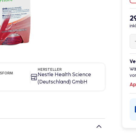
2
ink
Ve
Wä
HERSTELLER
GSFORM
Nestle Health Science
vor
(Deutschland) GmbH
Ap