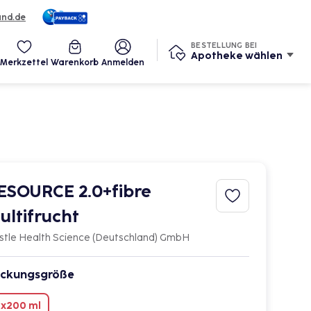
und.de
Services
BESTELLUNG BEI
Apotheke wählen
Merkzettel
Warenkorb
Anmelden
ESOURCE 2.0+fibre
ultifrucht
stle Health Science (Deutschland) GmbH
ckungsgröße
x200 ml