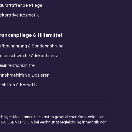
autstraffende Pflege
ekorative Kosmetik
rankenpflege & Hilfsmittel
ufbaunahrung & Sondennahrung
lasenschwäche & Inkontinenz
esinfektionsmittel
innehmehilfen & Dosierer
ehhilfen & Korsetts
ichtiger Medikamente zulasten gesetzlicher Krankenkassen
 130 SGB V i.H.v. 5% bei Rechnungsbegleichung innerhalb von