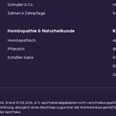
Schnuller & Co.
H
Zahnen & Zahnpflege
D
Homöopathie & Naturheilkunde
K
Homöopathisch
A
Pflanzlich
B
Schüßler Salze
D
E
G
, Stand 01.08.2026, d. h. Apothekenabgabepreis nicht verschreibungspfl
isverordnung, abzüglich eines Abschlags zugunsten der Krankenkasse gemäß §
der Apotheke.