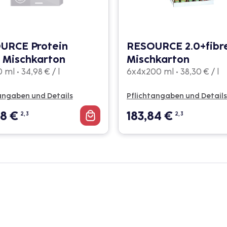
URCE Protein
RESOURCE 2.0+fibr
 Mischkarton
Mischkarton
ml • 34,98 € / l
6x4x200 ml • 38,30 € / l
angaben und Details
Pflichtangaben und Details
88
€
183,84
€
2, 3
2, 3