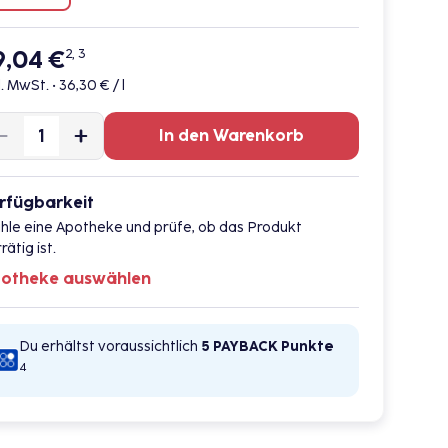
9,04 €
2, 3
l. MwSt. •
36,30 € / l
In den Warenkorb
rfügbarkeit
hle eine Apotheke und prüfe, ob das Produkt
rätig ist.
otheke auswählen
Du erhältst voraussichtlich
5 PAYBACK
Punkte
4