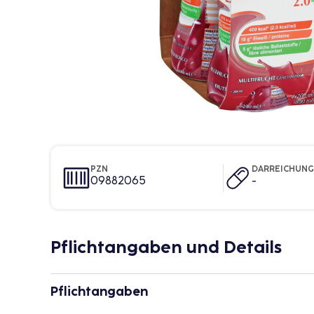
PZN
DARREICHUN
09882065
-
Pflichtangaben und Details
Pflichtangaben