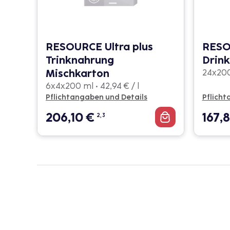
RESOURCE Ultra plus
RESO
Trinknahrung
Drink
Mischkarton
24x200 
6x4x200 ml • 42,94 € / l
Pflichtangaben und Details
Pflicht
206,10
€
167,
2, 3