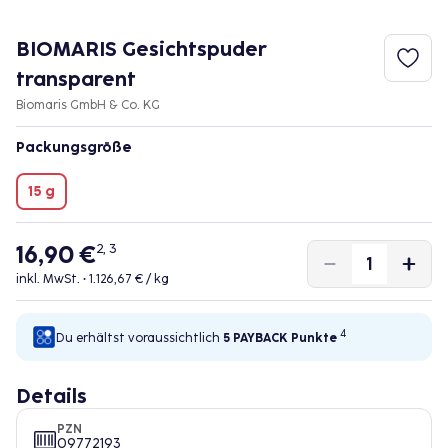
BIOMARIS Gesichtspuder
transparent
Biomaris GmbH & Co. KG
Packungsgröße
15 g
16,90 €
2, 3
inkl. MwSt. •
1.126,67 € / kg
4
Du erhältst voraussichtlich
5 PAYBACK
Punkte
Details
PZN
09772193