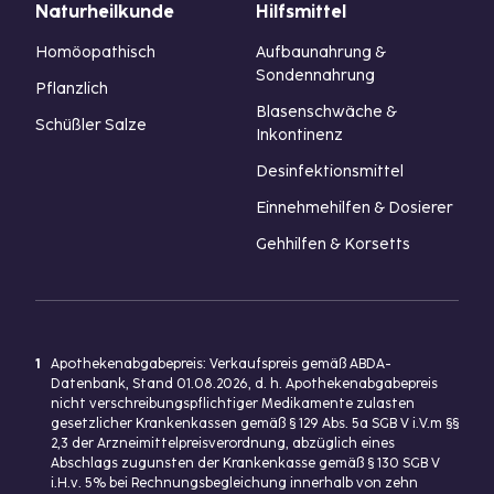
Naturheilkunde
Hilfsmittel
Homöopathisch
Aufbaunahrung &
Sondennahrung
Pflanzlich
Blasenschwäche &
Schüßler Salze
Inkontinenz
Desinfektionsmittel
Einnehmehilfen & Dosierer
Gehhilfen & Korsetts
1
Apothekenabgabepreis: Verkaufspreis gemäß ABDA-
Datenbank, Stand 01.08.2026, d. h. Apothekenabgabepreis
nicht verschreibungspflichtiger Medikamente zulasten
gesetzlicher Krankenkassen gemäß § 129 Abs. 5a SGB V i.V.m §§
2,3 der Arzneimittelpreisverordnung, abzüglich eines
Abschlags zugunsten der Krankenkasse gemäß § 130 SGB V
i.H.v. 5% bei Rechnungsbegleichung innerhalb von zehn