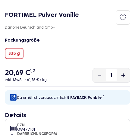
FORTIMEL Pulver Vanille
Danone Deutschland GmbH
Packungsgröße
335 g
20,69 €
1, 3
inkl. MwSt. •
61,76 € / kg
4
Du erhältst voraussichtlich
5 PAYBACK
Punkte
Details
PZN
09477181
DARREICHUNGSFORM