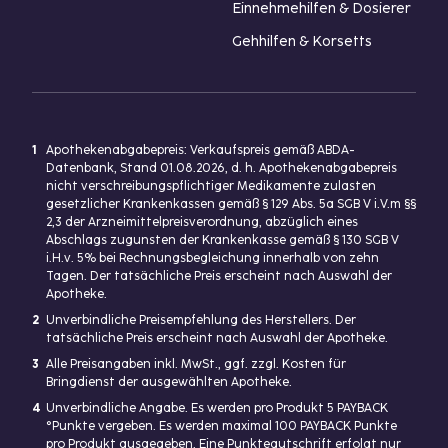
Einnehmehilfen & Dosierer
Gehhilfen & Korsetts
1
Apothekenabgabepreis: Verkaufspreis gemäß ABDA-
Datenbank, Stand 01.08.2026, d. h. Apothekenabgabepreis
nicht verschreibungspflichtiger Medikamente zulasten
gesetzlicher Krankenkassen gemäß § 129 Abs. 5a SGB V i.V.m §§
2,3 der Arzneimittelpreisverordnung, abzüglich eines
Abschlags zugunsten der Krankenkasse gemäß § 130 SGB V
i.H.v. 5% bei Rechnungsbegleichung innerhalb von zehn
Tagen. Der tatsächliche Preis erscheint nach Auswahl der
Apotheke.
2
Unverbindliche Preisempfehlung des Herstellers. Der
tatsächliche Preis erscheint nach Auswahl der Apotheke.
3
Alle Preisangaben inkl. MwSt., ggf. zzgl. Kosten für
Bringdienst der ausgewählten Apotheke.
4
Unverbindliche Angabe. Es werden pro Produkt 5 PAYBACK
°Punkte vergeben. Es werden maximal 100 PAYBACK Punkte
pro Produkt ausgegeben. Eine Punktegutschrift erfolgt nur