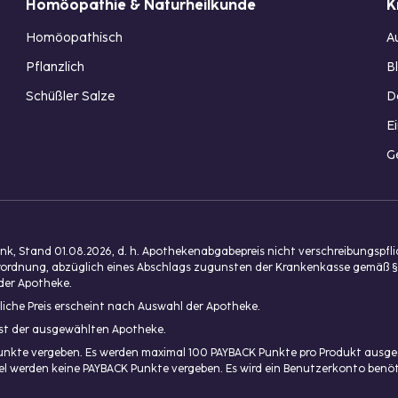
Homöopathie & Naturheilkunde
K
Homöopathisch
A
Pflanzlich
B
Schüßler Salze
D
E
G
, Stand 01.08.2026, d. h. Apothekenabgabepreis nicht verschreibungspfl
isverordnung, abzüglich eines Abschlags zugunsten der Krankenkasse gemäß §
der Apotheke.
liche Preis erscheint nach Auswahl der Apotheke.
enst der ausgewählten Apotheke.
unkte vergeben. Es werden maximal 100 PAYBACK Punkte pro Produkt ausgeg
ikel werden keine PAYBACK Punkte vergeben. Es wird ein Benutzerkonto ben