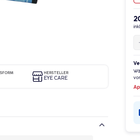
2
ink
Ve
Wä
GSFORM
HERSTELLER
EYE CARE
vor
Ap