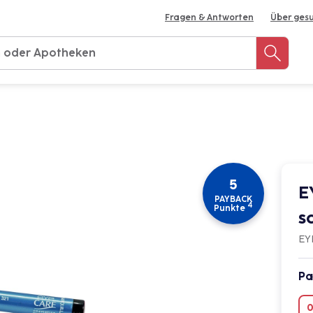
Fragen & Antworten
Über ges
Rezept einreichen
Notdienst-Apotheke finden
M
5
E
PAYBACK
4
Punkte
s
EY
Pa
0