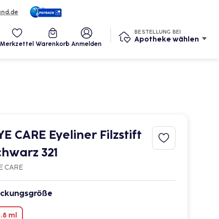
und.de
eine Services
BESTELLUNG BEI
Apotheke wählen
Merkzettel
Warenkorb
Anmelden
YE CARE Eyeliner Filzstift
chwarz 321
E CARE
ckungsgröße
.8 ml