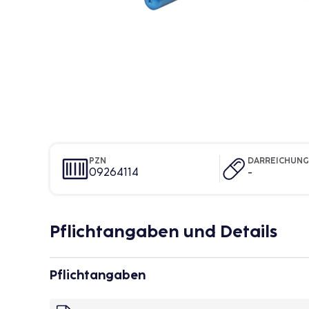
PZN
DARREICHUN
09264114
-
Pflichtangaben und Details
Pflichtangaben