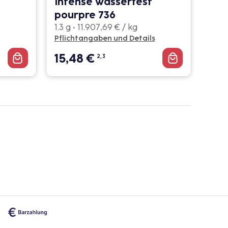
Intense wasserfest
pourpre 736
1.3 g • 11.907,69 € / kg
Pflichtangaben und Details
15,48
€
2, 3