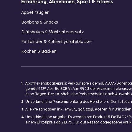
Ernährung, Abnehmen, Sport & Fitness
Appetitzügler
Bonbons & Snacks
Diätshakes & Mahlzeitenersatz
Fettbinder & Kohlenhydrateblocker
Kochen & Backen
1
Apothekenabgabepreis: Verkaufspreis gemäß ABDA-Datenbank
gemäß § 129 Abs. 5a SGB V i.V.m §§ 2,3 der Arzneimittelpre
zehn Tagen. Der tatsächliche Preis erscheint nach Auswahl 
2
Unverbindliche Preisempfehlung des Herstellers. Der tatsäch
3
Alle Preisangaben inkl. MwSt., ggf. zzgl. Kosten für Bringdi
4
Unverbindliche Angabe. Es werden pro Produkt 5 PAYBACK °P
einem Einzelpreis ab 2 Euro. Für auf Rezept abgegebene Art