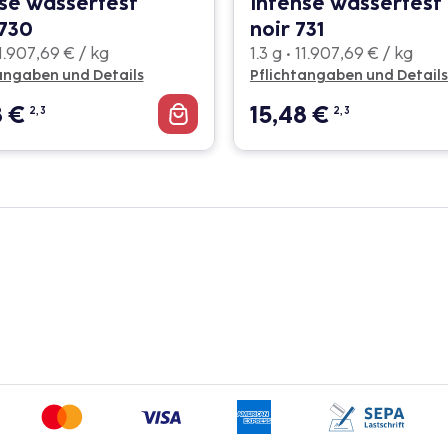
se wasserfest
Intense wasserfest
730
noir 731
11.907,69 € / kg
1.3 g • 11.907,69 € / kg
angaben und Details
Pflichtangaben und Details
8
€
15,48
€
2, 3
2, 3