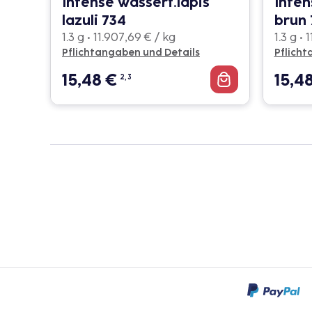
Intense wasserf.lapis
Inten
lazuli 734
brun 
1.3 g • 11.907,69 € / kg
1.3 g • 
Pflichtangaben und Details
Pflicht
15,48
€
15,4
2, 3