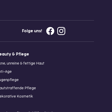
Folge uns!
eauty & Pflege
kne, unreine & fettige Haut
nti-Age
ugenpflege
autstraffende Pflege
ekorative Kosmetik