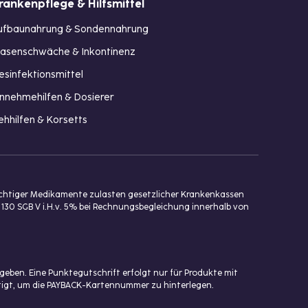
rankenpflege & Hilfsmittel
ufbaunahrung & Sondennahrung
lasenschwäche & Inkontinenz
esinfektionsmittel
innehmehilfen & Dosierer
ehhilfen & Korsetts
ichtiger Medikamente zulasten gesetzlicher Krankenkassen
 130 SGB V i.H.v. 5% bei Rechnungsbegleichung innerhalb von
eben. Eine Punktegutschrift erfolgt nur für Produkte mit
ötigt, um die PAYBACK-Kartennummer zu hinterlegen.