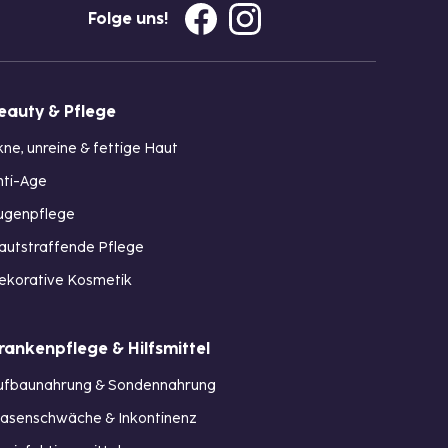
Folge uns!
eauty & Pflege
kne, unreine & fettige Haut
nti-Age
ugenpflege
autstraffende Pflege
ekorative Kosmetik
rankenpflege & Hilfsmittel
ufbaunahrung & Sondennahrung
lasenschwäche & Inkontinenz