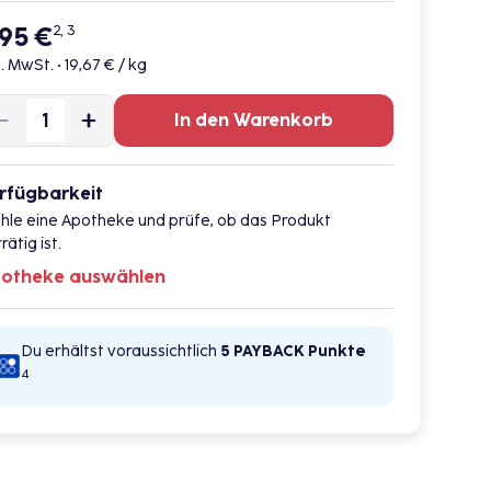
,95 €
2, 3
l. MwSt. •
19,67 € / kg
In den Warenkorb
rfügbarkeit
hle eine Apotheke und prüfe, ob das Produkt
rätig ist.
otheke auswählen
Du erhältst voraussichtlich
5 PAYBACK
Punkte
4