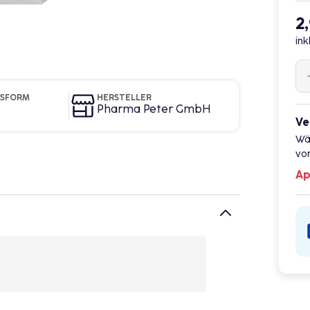
2
ink
GSFORM
HERSTELLER
Pharma Peter GmbH
Ve
Wä
vor
Ap