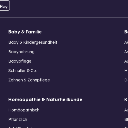
Baby & Familie
B
Baby & Kindergesundheit
A
Babynahrung
A
Babypflege
A
Schnuller & Co.
H
Zahnen & Zahnpflege
D
Homöopathie & Naturheilkunde
K
Homöopathisch
A
Pflanzlich
B