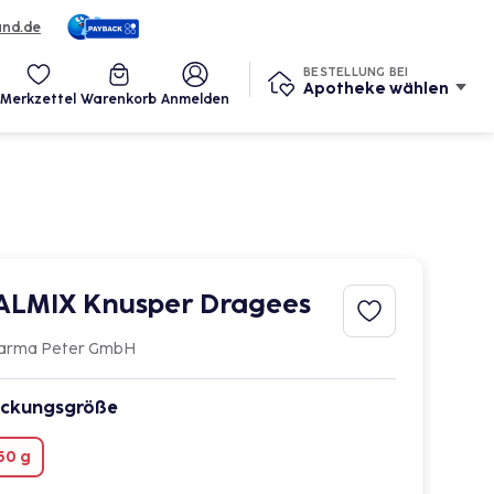
und.de
Services
BESTELLUNG BEI
Apotheke wählen
Merkzettel
Warenkorb
Anmelden
ALMIX Knusper Dragees
arma Peter GmbH
ckungsgröße
50 g